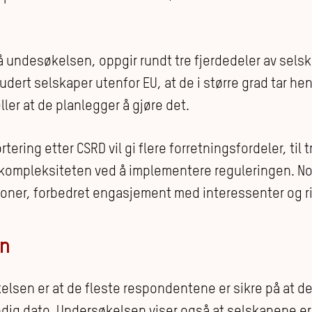
på undesøkelsen, oppgir rundt tre fjerdedeler av sel
udert selskaper utenfor EU, at de i større grad tar hen
ler at de planlegger å gjøre det.
tering etter CSRD vil gi flere forretningsfordeler, til t
ompleksiteten ved å implementere reguleringen. Noe
sjoner, forbedret engasjement med interessenter og r
en
elsen er at de fleste respondentene er sikre på at de e
dig dato. Undersøkelsen viser også at selskapene er