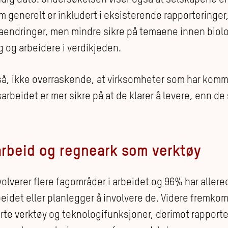
 generelt er inkludert i eksisterende rapporteringer
maendringer, men mindre sikre på temaene innen biol
g og arbeidere i verdikjeden.
å, ikke overraskende, at virksomheter som har komm
rbeidet er mer sikre på at de klarer å levere, enn de 
arbeid og regneark som verktøy
olverer flere fagområder i arbeidet og 96% har allered
idet eller planlegger å involvere de. Videre fremkomm
rte verktøy og teknologifunksjoner, derimot rapporte