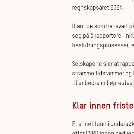
regnskapsåret 2024.
Blant de som har svart 
seg på å rapportere, inkl
beslutningsprosesser, el
Selskapene sier at rappor
stramme tidsrammer og k
til er bedre miljøpresta
Klar innen frist
Et annet funn i undersøk
etter CSRD innen nødven