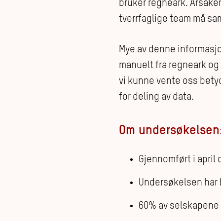
bruker regneark. Årsake
tverrfaglige team må sam
Mye av denne informasj
manuelt fra regneark og 
vi kunne vente oss betyd
for deling av data.
Om undersøkelsen
Gjennomført i april
Undersøkelsen har b
60% av selskapene e