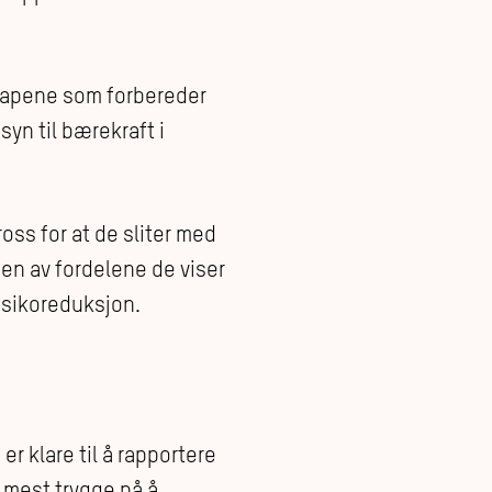
skapene som forbereder
syn til bærekraft i
ross for at de sliter med
n av fordelene de viser
isikoreduksjon.
r klare til å rapportere
 mest trygge på å