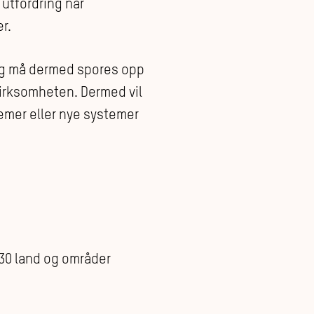
utfordring når
r.
og må dermed spores opp
virksomheten. Dermed vil
temer eller nye systemer
 30 land og områder