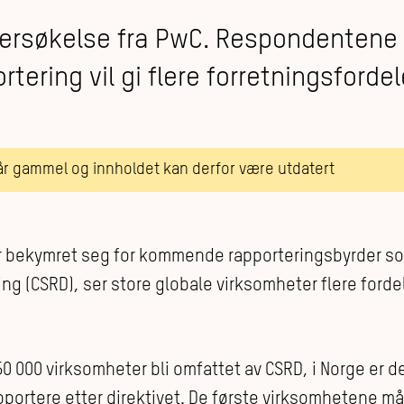
dersøkelse fra PwC. Respondentene
tering vil gi flere forretningsfordel
 år gammel og innholdet kan derfor være utdatert
ar bekymret seg for kommende rapporteringsbyrder som
g (CSRD), ser store globale virksomheter flere fordel
 50 000 virksomheter bli omfattet av CSRD, i Norge er d
ortere etter direktivet. De første virksomhetene må 