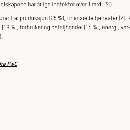
selskapene har årlige inntekter over 1 mrd USD
rer fra: produksjon (25 %), finansielle tjenester (21 
18 %), forbruker og detaljhandel (14 %), energi, verk
).
fra PwC