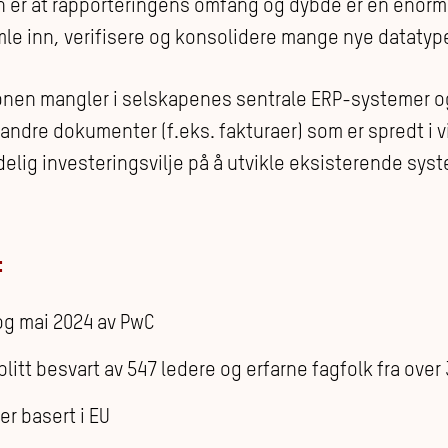
n er at rapporteringens omfang og dybde er en enorm 
le inn, verifisere og konsolidere mange nye datatype
onen mangler i selskapenes sentrale ERP-systemer 
andre dokumenter (f.eks. fakturaer) som er spredt i 
elig investeringsvilje på å utvikle eksisterende sys
:
 og mai 2024 av PwC
litt besvart av 547 ledere og erfarne fagfolk fra over
r basert i EU