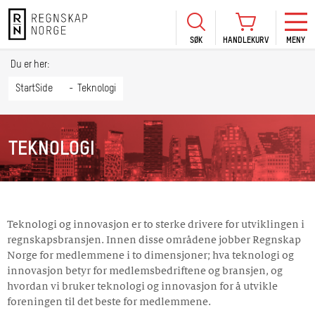
SØK
HANDLEKURV
MENY
LOGG INN
KURS
BLI MEDLEM
Du er her:
HANDLEKURV
Se Kur
StartSide
Teknologi
Sertif
TIL BETALING
HANDLE FLERE KURS
Abonn
TEKNOLOGI
Mine k
Fagdag
2026
Kurs f
Teknologi og innovasjon er to sterke drivere for utviklingen i
regnskapsbransjen. Innen disse områdene jobber Regnskap
kommu
Norge for medlemmene i to dimensjoner; hva teknologi og
innovasjon betyr for medlemsbedriftene og bransjen, og
hvordan vi bruker teknologi og innovasjon for å utvikle
foreningen til det beste for medlemmene.