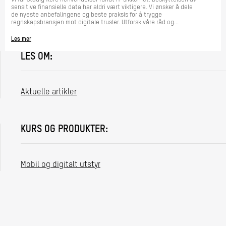
sensitive finansielle data har aldri vært viktigere. Vi ønsker å dele
de nyeste anbefalingene og beste praksis for å trygge
regnskapsbransjen mot digitale trusler. Utforsk våre råd og...
Les mer
LES OM:
Aktuelle artikler
KURS OG PRODUKTER:
Mobil og digitalt utstyr