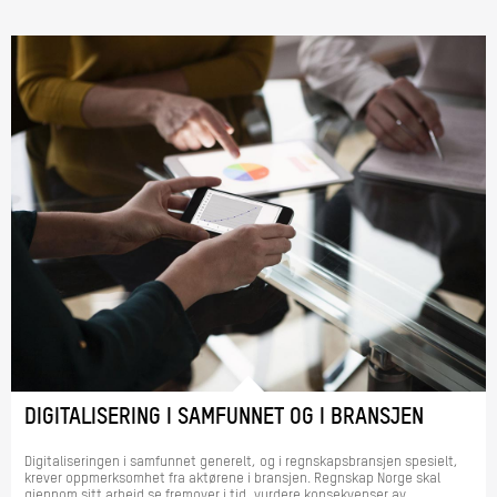
DIGITALISERING I SAMFUNNET OG I BRANSJEN
Digitaliseringen i samfunnet generelt, og i regnskapsbransjen spesielt,
krever oppmerksomhet fra aktørene i bransjen. Regnskap Norge skal
gjennom sitt arbeid se fremover i tid, vurdere konsekvenser av