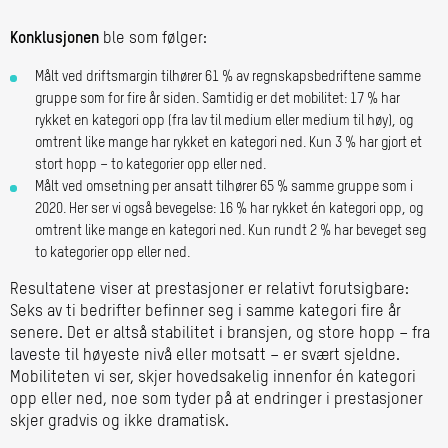
Konklusjonen
ble som følger:
Målt ved driftsmargin tilhører 61 % av regnskapsbedriftene samme
gruppe som for fire år siden. Samtidig er det mobilitet: 17 % har
rykket en kategori opp (fra lav til medium eller medium til høy), og
omtrent like mange har rykket en kategori ned. Kun 3 % har gjort et
stort hopp – to kategorier opp eller ned.
Målt ved omsetning per ansatt tilhører 65 % samme gruppe som i
2020. Her ser vi også bevegelse: 16 % har rykket én kategori opp, og
omtrent like mange en kategori ned. Kun rundt 2 % har beveget seg
to kategorier opp eller ned.
Resultatene viser at prestasjoner er relativt forutsigbare:
Seks av ti bedrifter befinner seg i samme kategori fire år
senere. Det er altså stabilitet i bransjen, og store hopp – fra
laveste til høyeste nivå eller motsatt – er svært sjeldne.
Mobiliteten vi ser, skjer hovedsakelig innenfor én kategori
opp eller ned, noe som tyder på at endringer i prestasjoner
skjer gradvis og ikke dramatisk.