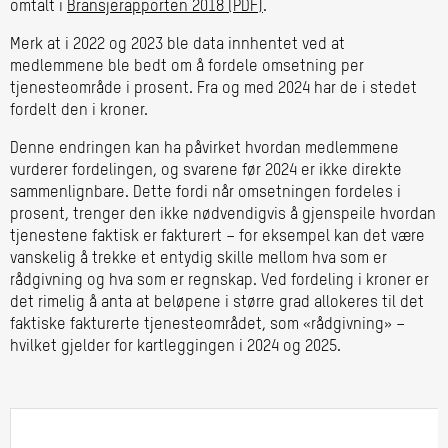
omtalt i
Bransjerapporten 2018 (PDF)
.
Merk at i 2022 og 2023 ble data innhentet ved at
medlemmene ble bedt om å fordele omsetning per
tjenesteområde i prosent. Fra og med 2024 har de i stedet
fordelt den i kroner.
Denne endringen kan ha påvirket hvordan medlemmene
vurderer fordelingen, og svarene før 2024 er ikke direkte
sammenlignbare. Dette fordi når omsetningen fordeles i
prosent, trenger den ikke nødvendigvis å gjenspeile hvordan
tjenestene faktisk er fakturert – for eksempel kan det være
vanskelig å trekke et entydig skille mellom hva som er
rådgivning og hva som er regnskap. Ved fordeling i kroner er
det rimelig å anta at beløpene i større grad allokeres til det
faktiske fakturerte tjenesteområdet, som «rådgivning» –
hvilket gjelder for kartleggingen i 2024 og 2025.