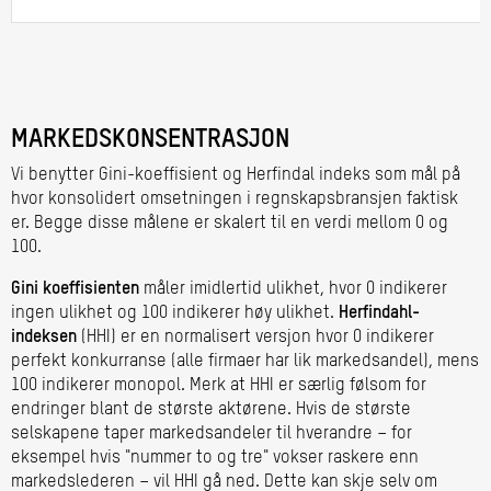
MARKEDSKONSENTRASJON
Vi benytter Gini-koeffisient og Herfindal indeks som mål på
hvor konsolidert omsetningen i regnskapsbransjen faktisk
er. Begge disse målene er skalert til en verdi mellom 0 og
100.
Gini koeffisienten
måler imidlertid ulikhet, hvor 0 indikerer
ingen ulikhet og 100 indikerer høy ulikhet.
Herfindahl-
indeksen
(HHI) er en normalisert versjon hvor 0 indikerer
perfekt konkurranse (alle firmaer har lik markedsandel), mens
100 indikerer monopol. Merk at HHI er særlig følsom for
endringer blant de største aktørene. Hvis de største
selskapene taper markedsandeler til hverandre – for
eksempel hvis "nummer to og tre" vokser raskere enn
markedslederen – vil HHI gå ned. Dette kan skje selv om