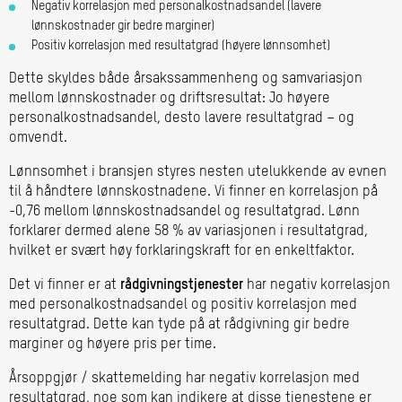
Negativ korrelasjon med personalkostnadsandel (lavere
lønnskostnader gir bedre marginer)
Positiv korrelasjon med resultatgrad (høyere lønnsomhet)
Dette skyldes både årsakssammenheng og samvariasjon
mellom lønnskostnader og driftsresultat: Jo høyere
personalkostnadsandel, desto lavere resultatgrad – og
omvendt.
Lønnsomhet i bransjen styres nesten utelukkende av evnen
til å håndtere lønnskostnadene. Vi finner en korrelasjon på
-0,76 mellom lønnskostnadsandel og resultatgrad. Lønn
forklarer dermed alene 58 % av variasjonen i resultatgrad,
hvilket er svært høy forklaringskraft for en enkeltfaktor.
Det vi finner er at
rådgivningstjenester
har negativ korrelasjon
med personalkostnadsandel og positiv korrelasjon med
resultatgrad. Dette kan tyde på at rådgivning gir bedre
marginer og høyere pris per time.
Årsoppgjør / skattemelding har negativ korrelasjon med
resultatgrad, noe som kan indikere at disse tjenestene er