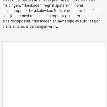
Yrkeskoder settes av arbeidsgiver og rapporteres via a-
meldingen. Yrkeskoden "regnskapsfører" tilhører
hovedgruppe 3-høyskoleyrker. Merk at den benyttes på alle
som jobber med regnskap og regnskapsrelaterte
arbeidsoppgaver. Yrkeskoden er uavhengig av autorisasjon,
bransje, lønn, utdanningsnivå mv.