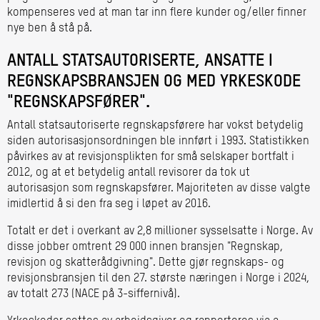
kompenseres ved at man tar inn flere kunder og/eller finner
nye ben å stå på.
ANTALL STATSAUTORISERTE, ANSATTE I
REGNSKAPSBRANSJEN OG MED YRKESKODE
"REGNSKAPSFØRER".
Antall statsautoriserte regnskapsførere har vokst betydelig
siden autorisasjonsordningen ble innført i 1993. Statistikken
påvirkes av at revisjonsplikten for små selskaper bortfalt i
2012, og at et betydelig antall revisorer da tok ut
autorisasjon som regnskapsfører. Majoriteten av disse valgte
imidlertid å si den fra seg i løpet av 2016.
Totalt er det i overkant av 2,8 millioner sysselsatte i Norge. Av
disse jobber omtrent 29 000 innen bransjen "Regnskap,
revisjon og skatterådgivning". Dette gjør regnskaps- og
revisjonsbransjen til den 27. største næringen i Norge i 2024,
av totalt 273 (NACE på 3-siffernivå).