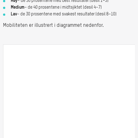
Høy
– de 30 prosentene med best resultater (desil 1–3)
Medium
– de 40 prosentene i midtsjiktet (desil 4–7)
Lav
– de 30 prosentene med svakest resultater (desil 8–10)
Mobiliteten er illustrert i diagrammet nedenfor.