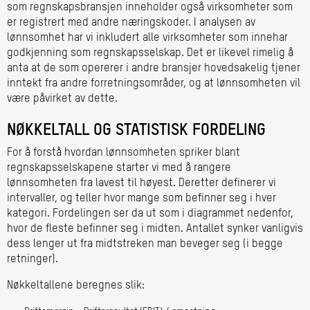
som regnskapsbransjen inneholder også virksomheter som
er registrert med andre næringskoder. I analysen av
lønnsomhet har vi inkludert alle virksomheter som innehar
godkjenning som regnskapsselskap. Det er likevel rimelig å
anta at de som opererer i andre bransjer hovedsakelig tjener
inntekt fra andre forretningsområder, og at lønnsomheten vil
være påvirket av dette.
NØKKELTALL OG STATISTISK FORDELING
For å forstå hvordan lønnsomheten spriker blant
regnskapsselskapene starter vi med å rangere
lønnsomheten fra lavest til høyest. Deretter definerer vi
intervaller, og teller hvor mange som befinner seg i hver
kategori. Fordelingen ser da ut som i diagrammet nedenfor,
hvor de fleste befinner seg i midten. Antallet synker vanligvis
dess lenger ut fra midtstreken man beveger seg (i begge
retninger).
Nøkkeltallene beregnes slik: