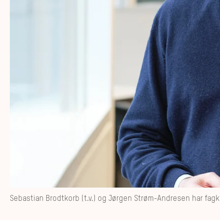
Sebastian Brodtkorb (t.v.) og Jørgen Strøm-Andresen har fag