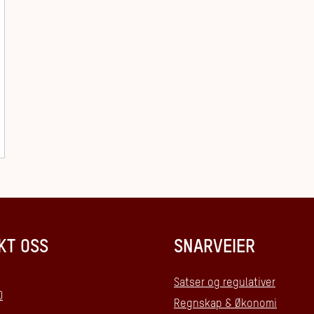
KT OSS
SNARVEIER
Satser og regulativer
0
Regnskap & Økonomi