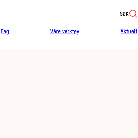
SØK
Fag
Våre verktøy
Aktuelt