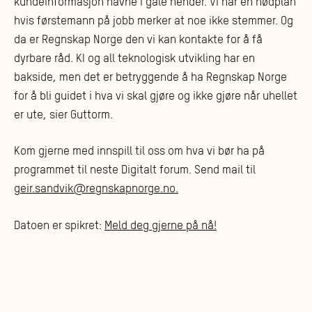
kundeinformasjon havne i gale hender. Vi har en nødplan
hvis førstemann på jobb merker at noe ikke stemmer. Og
da er Regnskap Norge den vi kan kontakte for å få
dyrbare råd. KI og all teknologisk utvikling har en
bakside, men det er betryggende å ha Regnskap Norge
for å bli guidet i hva vi skal gjøre og ikke gjøre når uhellet
er ute, sier Guttorm.
Kom gjerne med innspill til oss om hva vi bør ha på
programmet til neste Digitalt forum. Send mail til
geir.sandvik@regnskapnorge.no.
Datoen er spikret:
Meld deg gjerne på nå!