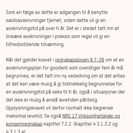
Som en følge av dette er adgangen til å benytte
saldoavskrivninger fjernet, siden dette vil gi en
avskrivningstid på over ti år. Det er i stedet tatt inn at
lineære avskrivninger i praksis som regel vil gi en
tilfredsstillende tilnærming.
Når det gjelder kravet i
regnskapsloven § 7-39
om at en
avskrivningsplan for goodwill som overstiger fem år må
begrunnes, er det tatt inn ny veiledning om at det antas
at det kan være mulig å gi tilstrekkelig begrunnelse for
en avskrivningstid på seks til ti år, også i situasjoner der
det ikke er mulig å anslå levetiden pålitelig.
Opplysningskravet vil derfor normalt ikke begrense
maksimal levetid. Se også
NRS 17 Virksomhetskjøp og
konsernregnskap
kapittel 7.2.2. (Kapittel 4.3.1.3.2 og
4.3.1.3.4).