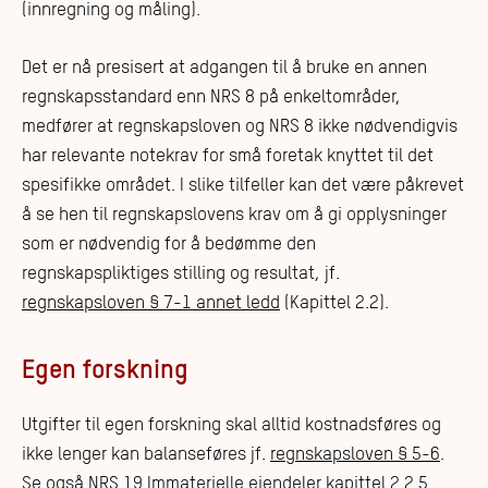
(innregning og måling).
Det er nå presisert at adgangen til å bruke en annen
regnskapsstandard enn NRS 8 på enkeltområder,
medfører at regnskapsloven og NRS 8 ikke nødvendigvis
har relevante notekrav for små foretak knyttet til det
spesifikke området. I slike tilfeller kan det være påkrevet
å se hen til regnskapslovens krav om å gi opplysninger
som er nødvendig for å bedømme den
regnskapspliktiges stilling og resultat, jf.
regnskapsloven § 7-1 annet ledd
(Kapittel 2.2).
Egen forskning
Utgifter til egen forskning skal alltid kostnadsføres og
ikke lenger kan balanseføres jf.
regnskapsloven § 5-6
.
Se også
NRS 19 Immaterielle eiendeler
kapittel 2.2.5.