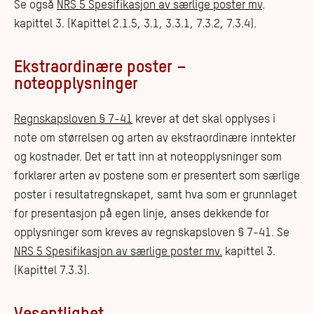
Se også
NRS 5 Spesifikasjon av særlige poster mv
.
kapittel 3. (Kapittel 2.1.5, 3.1, 3.3.1, 7.3.2, 7.3.4).
Ekstraordinære poster –
noteopplysninger
Regnskapsloven § 7-41
krever at det skal opplyses i
note om størrelsen og arten av ekstraordinære inntekter
og kostnader. Det er tatt inn at noteopplysninger som
forklarer arten av postene som er presentert som særlige
poster i resultatregnskapet, samt hva som er grunnlaget
for presentasjon på egen linje, anses dekkende for
opplysninger som kreves av regnskapsloven § 7-41. Se
NRS 5 Spesifikasjon av særlige poster mv.
kapittel 3.
(Kapittel 7.3.3).