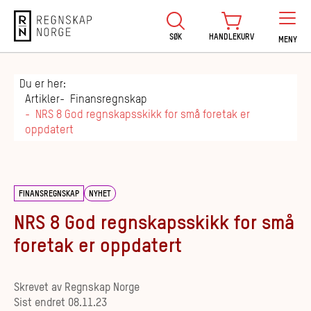
Regnskap Norge
SØK
HANDLEKURV
MENY
Du er her:
Artikler
Finansregnskap
NRS 8 God regnskapsskikk for små foretak er
oppdatert
FINANSREGNSKAP
NYHET
NRS 8 God regnskapsskikk for små
foretak er oppdatert
Skrevet av
Regnskap Norge
Sist endret
08.11.23