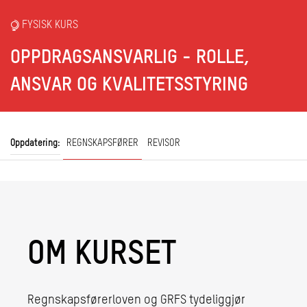
FYSISK KURS
OPPDRAGSANSVARLIG - ROLLE,
ANSVAR OG KVALITETSSTYRING
Oppdatering:
REGNSKAPSFØRER
REVISOR
OM KURSET
Regnskapsførerloven og GRFS tydeliggjør