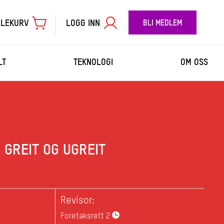
LEKURV
LOGG INN
BLI MEDLEM
LT
TEKNOLOGI
OM OSS
TIL BETALING
GREIT OG UGREIT
Revisor:
Foretaksrett
2