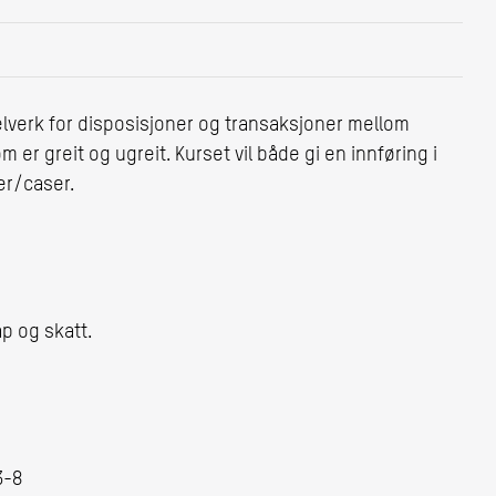
lverk for disposisjoner og transaksjoner mellom
er greit og ugreit. Kurset vil både gi en innføring i
er/caser.
p og skatt.
3-8