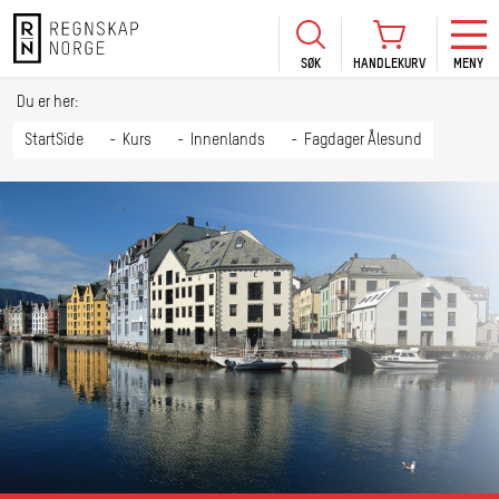
SØK
HANDLEKURV
MENY
LOGG INN
KURS
BLI MEDLEM
Du er her:
HANDLEKURV
Se Kur
StartSide
Kurs
Innenlands
Fagdager Ålesund
Sertif
TIL BETALING
HANDLE FLERE KURS
Abonn
Mine k
Fagdag
2026
Kurs f
kommu