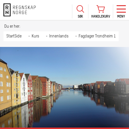
SØK
HANDLEKURV
MENY
LOGG INN
KURS
BLI MEDLEM
Du er her:
HANDLEKURV
Se Kur
StartSide
Kurs
Innenlands
Fagdager Trondheim 1
Sertif
TIL BETALING
HANDLE FLERE KURS
Abonn
Mine k
Fagdag
2026
Kurs f
kommu