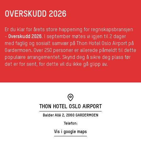
OVERSKUDD 2026
Er du klar for årets store happening for regnskapsbransjen
-
Overskudd 2026
. I september møtes vi igjen til 2 dager
med faglig og sosialt samvær på Thon Hotel Oslo Airport på
Gardermoen. Over 250 personer er allerede påmeldt til dette
populære arrangementet. Skynd deg å sikre deg plass før
det er for sent, for dette vil du ikke gå glipp av.
THON HOTEL OSLO AIRPORT
Balder Allé 2, 2060 GARDERMOEN
Telefon:
Vis i google maps