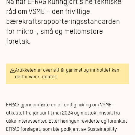
Nå har EFRAG kunngjort sine tekniske
råd om VSME – den frivillige
bærekraftsrapporteringsstandarden
for mikro-, små og mellomstore
foretak.
Artikkelen er over ett år gammel og innholdet kan
derfor være utdatert
EFRAG gjennomførte en offentlig høring om VSME-
utkastet fra januar til mai 2024 og mottok innspill fra
ulike interessenter. Etter høringen reviderte og forenklet
EFRAG forslaget, som ble godkjent av Sustainability