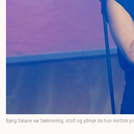
Bjørg Dalane var takknemlig, stolt og ydmyk da hun mottok p