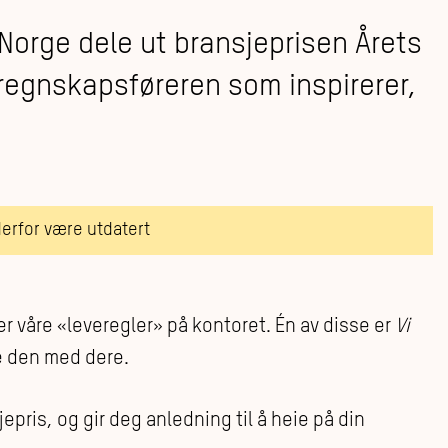
orge dele ut bransjeprisen Årets
 regnskapsføreren som inspirerer,
derfor være utdatert
r våre «leveregler» på kontoret. Én av disse er
Vi
le den med dere.
ris, og gir deg anledning til å heie på din