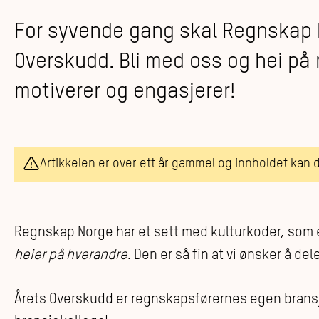
For syvende gang skal Regnskap N
Overskudd. Bli med oss og hei på
motiverer og engasjerer!
Artikkelen er over ett år gammel og innholdet kan 
Regnskap Norge har et sett med kulturkoder, som e
heier på hverandre
. Den er så fin at vi ønsker å de
Årets Overskudd er regnskapsførernes egen bransjep