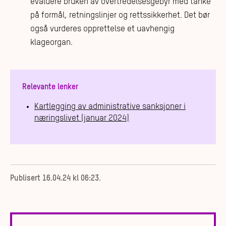
evaluere bruken av overtredelsesgebyr med tanke
på formål, retningslinjer og rettssikkerhet. Det bør
også vurderes opprettelse et uavhengig
klageorgan.
Relevante lenker
Kartlegging av administrative sanksjoner i
næringslivet (januar 2024)
Publisert
16.04.24 kl 06:23
.