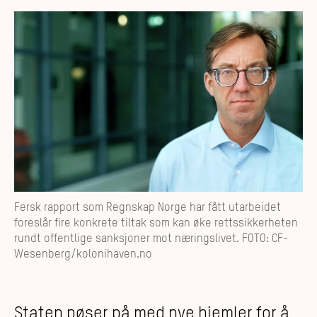
Fersk rapport som Regnskap Norge har fått utarbeidet
foreslår fire konkrete tiltak som kan øke rettssikkerheten
rundt offentlige sanksjoner mot næringslivet. FOTO: CF-
Wesenberg/kolonihaven.no
Staten pøser på med nye hjemler for å