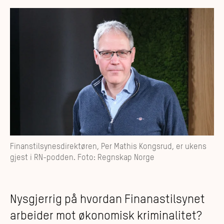
Finanstilsynesdirektøren, Per Mathis Kongsrud, er ukens
gjest i RN-podden. Foto: Regnskap Norge
Nysgjerrig på hvordan Finanastilsynet
arbeider mot økonomisk kriminalitet?