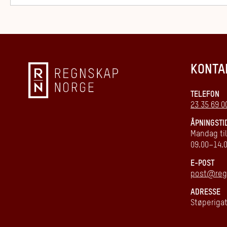
KONTA
TELEFON
23 35 69 0
ÅPNINGSTI
Mandag til
09.00–14.
E-POST
post@reg
ADRESSE
Støperigat