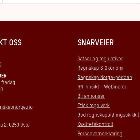
KT OSS
SNARVEIER
Satser og regulativer
0
Regnskap & Økonomi
DER
Regnskap Norge-podden
 fredag
RN Innsikt - Webinarer
00
Bli annonsør
Etisk regelverk
nskapnorge.no
God regnskapsføringsskikk (
Kvalitetskontroll
a 2, 0250 Oslo
Personvernerklæring