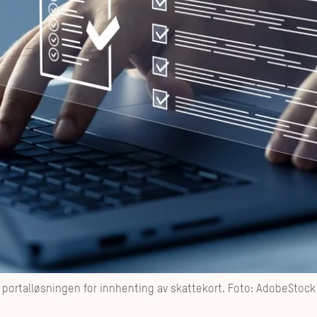
t portalløsningen for innhenting av skattekort. Foto: AdobeStock