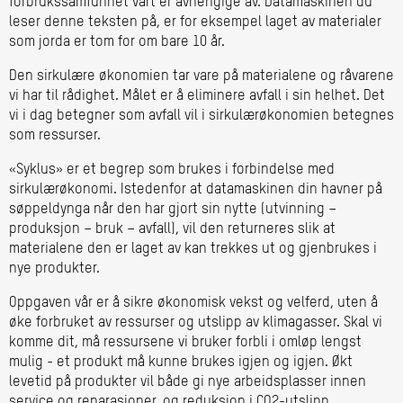
forbrukssamfunnet vårt er avhengige av. Datamaskinen du
leser denne teksten på, er for eksempel laget av materialer
som jorda er tom for om bare 10 år.
Den sirkulære økonomien tar vare på materialene og råvarene
vi har til rådighet. Målet er å eliminere avfall i sin helhet. Det
vi i dag betegner som avfall vil i sirkulærøkonomien betegnes
som ressurser.
«Syklus» er et begrep som brukes i forbindelse med
sirkulærøkonomi. Istedenfor at datamaskinen din havner på
søppeldynga når den har gjort sin nytte (utvinning –
produksjon – bruk – avfall), vil den returneres slik at
materialene den er laget av kan trekkes ut og gjenbrukes i
nye produkter.
Oppgaven vår er å sikre økonomisk vekst og velferd, uten å
øke forbruket av ressurser og utslipp av klimagasser. Skal vi
komme dit, må ressursene vi bruker forbli i omløp lengst
mulig - et produkt må kunne brukes igjen og igjen. Økt
levetid på produkter vil både gi nye arbeidsplasser innen
service og reparasjoner, og reduksjon i CO2-utslipp.