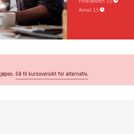
Foretaksrett
3,5
Annet
3,5
kjøpes.
Gå til kursoversikt for alternativ.