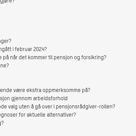
å gjøre?
inger?
ngått i februar 2024?
å når det kommer til pensjon og forsikring?
ene?
?
rivende være ekstra oppmerksomme på?
nsjon gjennom arbeidsforhold
gode valg uten å gå over i pensjonsrådgiver-rollen?
gnoser for aktuelle alternativer?
nnom aktive valg?