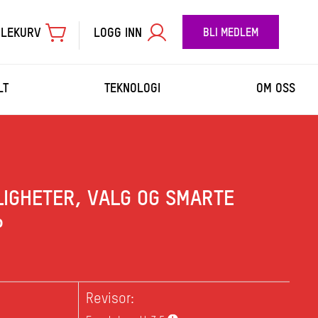
LEKURV
LOGG INN
BLI MEDLEM
LT
TEKNOLOGI
OM OSS
TIL BETALING
LIGHETER, VALG OG SMARTE
P
Revisor: