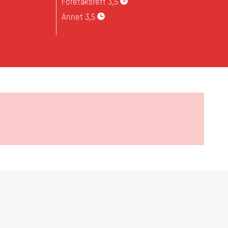
Foretaksrett
3,5
Annet
3,5