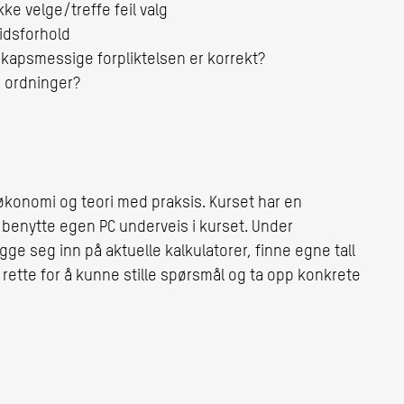
e velge/treffe feil valg
inger gjennom arbeidsforhold
nskapsmessige forpliktelsen er korrekt?
te ordninger?
 økonomi og teori med praksis. Kurset har en
 benytte egen PC underveis i kurset. Under
ge seg inn på aktuelle kalkulatorer, finne egne tall
 rette for å kunne stille spørsmål og ta opp konkrete