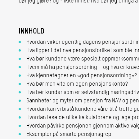
bør jeg gjøre? Og - ikke minst; hva bør jeg unngå 
INNHOLD
Hvordan virker egentlig dagens pensjonsordn
Hva ligger i det nye pensjonsforliket som ble in
Hva bør kundene være spesielt oppmerksomme p
Hvem må ha pensjonsordning – og hva er krav
Hva kjennetegner en «god pensjonsordning»
Hva bør man vite om egen pensjonskonto?
Hva bør kunder som er selvstendig næringsd
Sannheter og myter om pensjon fra NAV og pe
Hvordan kan vi bistå kundene våre til å treffe 
Hvordan lese de ulike kalkulatorene og lage pro
Hvordan påvirke pensjonen gje
Eksempler på smarte pensjonsgrep