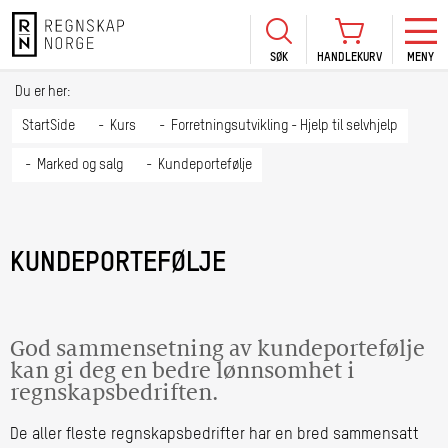
SØK
HANDLEKURV
MENY
LOGG INN
KURS
BLI MEDLEM
Du er her:
HANDLEKURV
Se Kur
StartSide
Kurs
Forretningsutvikling - Hjelp til selvhjelp
Sertif
Marked og salg
Kundeportefølje
TIL BETALING
HANDLE FLERE KURS
Abonn
Mine k
KUNDEPORTEFØLJE
Fagdag
2026
Kurs f
kommu
God sammensetning av kundeportefølje
kan gi deg en bedre lønnsomhet i
regnskapsbedriften.
De aller fleste regnskapsbedrifter har en bred sammensatt