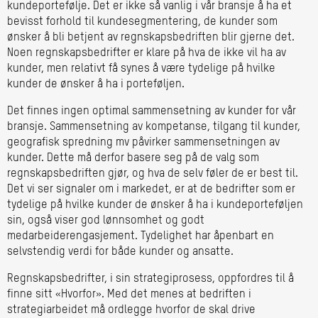
kundeportefølje. Det er ikke så vanlig i vår bransje å ha et
bevisst forhold til kundesegmentering, de kunder som
ønsker å bli betjent av regnskapsbedriften blir gjerne det.
Noen regnskapsbedrifter er klare på hva de
ikke
vil ha av
kunder, men relativt få synes å være tydelige på hvilke
kunder de ønsker å ha i porteføljen.
Det finnes ingen optimal sammensetning av kunder for vår
bransje. Sammensetning av kompetanse, tilgang til kunder,
geografisk spredning mv påvirker sammensetningen av
kunder. Dette må derfor basere seg på de valg som
regnskapsbedriften gjør, og hva de selv føler de er best til.
Det vi ser signaler om i markedet, er at de bedrifter som er
tydelige på hvilke kunder de ønsker å ha i kundeporteføljen
sin, også viser god lønnsomhet og godt
medarbeiderengasjement. Tydelighet har åpenbart en
selvstendig verdi for både kunder og ansatte.
Regnskapsbedrifter, i sin strategiprosess, oppfordres til å
finne sitt «Hvorfor». Med det menes at bedriften i
strategiarbeidet må ordlegge hvorfor de skal drive