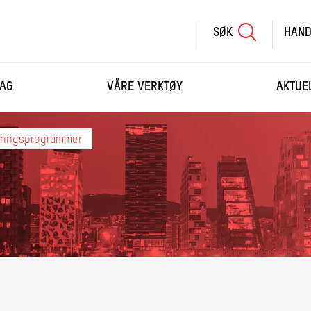
SØK
HAND
SØK
SKRIV
AG
VÅRE VERKTØY
AKTUE
INN
SØKETEKST
HANDLEKURV
seringsprogrammer
HANDLE FLERE KURS