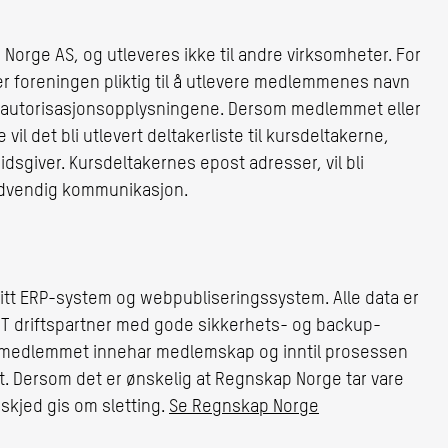
orge AS, og utleveres ikke til andre virksomheter. For
 foreningen pliktig til å utlevere medlemmenes navn
av autorisasjonsopplysningene. Dersom medlemmet eller
il det bli utlevert deltakerliste til kursdeltakerne,
sgiver. Kursdeltakernes epost adresser, vil bli
nødvendig kommunikasjon.
tt ERP-system og webpubliseringssystem. Alle data er
 IT driftspartner med gode sikkerhets- og backup-
 medlemmet innehar medlemskap og inntil prosessen
. Dersom det er ønskelig at Regnskap Norge tar vare
eskjed gis om sletting.
Se Regnskap Norge