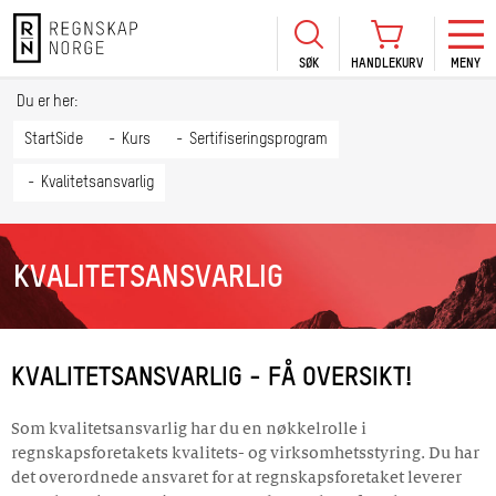
SØK
HANDLEKURV
MENY
LOGG INN
KURS
BLI MEDLEM
Du er her:
HANDLEKURV
Se Kur
StartSide
Kurs
Sertifiseringsprogram
Sertif
Kvalitetsansvarlig
TIL BETALING
HANDLE FLERE KURS
Abonn
Mine k
KVALITETSANSVARLIG
Fagdag
2026
Kurs f
KVALITETSANSVARLIG - FÅ OVERSIKT!
kommu
Som kvalitetsansvarlig har du en nøkkelrolle i
regnskapsforetakets kvalitets- og virksomhetsstyring. Du har
det overordnede ansvaret for at regnskapsforetaket leverer