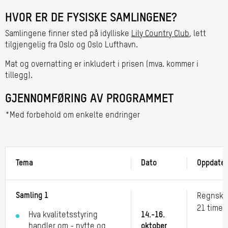
HVOR ER DE FYSISKE SAMLINGENE?
Samlingene finner sted på idylliske
Lily Country Club
, lett
tilgjengelig fra Oslo og Oslo Lufthavn.
Mat og overnatting er inkludert i prisen (mva.
kommer i
tillegg
).
GJENNOMFØRING AV PROGRAMMET
*Med forbehold om enkelte endringer
Tema
Dato
Oppdater
Samling 1
Regnskap
21 timer
Hva kvalitetsstyring
14.-16.
handler om - nytte og
oktober