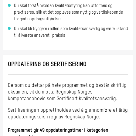
risikoer og tiltak
samlinger)
Du skal forstå hvordan kvalitetsstyring kan utformes og
Faktureringsoppdrag -
praktiseres, slik at det oppleves som nyttig og verdiskapende
Dag 1:
mål, risikoer og tiltak
for god oppdragsutførelse
09:00-
Aksept av oppdrag
Du skal bli tryggere i rollen som kvalitetsansvarlig og være i stand
16:00
til å ivareta ansvaret i praksis
Dag 2:
09:00-
16:00
OPPDATERING OG SERTIFISERING
Dersom du deltar på hele programmet og består skriftlig
Samling 3
07.-08.
Regnskap
eksamen, vil du
motta Regnskap Norges
desember
14 timer
kompetansebevis som
Krav og forventninger til
S
ertifisert
K
valitetsansvarlig
.
oppdragsansvarlig
Dag 1:
Sertifiseringen opprettholdes ved å gjennomføre
et
årlig
Evaluering av oppdrag
10:00-
oppdateringskurs
i regi av Regnskap Norge.
Kvalitetskontroll av
17:00
oppdragsansvarliges
Dag 2:
Programmet gir 49 oppdateringstimer i kategorien
arbeid
09:00-