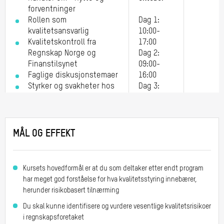
forventninger
Rollen som
Dag 1:
kvalitetsansvarlig
10:00-
Kvalitetskontroll fra
17:00
Regnskap Norge og
Dag 2:
Finanstilsynet
09:00-
Faglige diskusjonstemaer
16:00
Styrker og svakheter hos
Dag 3:
regnskapsforetaket
09:00-
Lønnsoppdrag - mål,
16:00
risikoer og tiltak
MÅL OG EFFEKT
Samling 2 - DIGITAL
Regnskap
Kursets hovedformål er at du som deltaker etter endt program
14 timer
Bokføringsoppdrag - mål,
12.
har meget god forståelse for hva kvalitetsstyring innebærer,
risikoer og tiltak
november
herunder risikobasert tilnærming
Årsoppgjørsoppdrag -
og 19.
Du skal kunne identifisere og vurdere vesentlige kvalitetsrisikoer
mål, risikoer og tiltak
november
i regnskapsforetaket
Betalingsoppdrag - mål,
(digitale