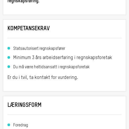
regnskapsføring.
Rollekonflikter
16:00
Overvåking og utbedring
av
kvalitetsstyringssystemet
KOMPETANSEKRAV
Statsautorisert regnskapsfører
Minimum 3 års arbeidserfaring i regnskapsforetak
Du må være heltidsansatt i regnskapsforetak
Er du i tvil, ta kontakt for vurdering.
LÆRINGSFORM
Foredrag