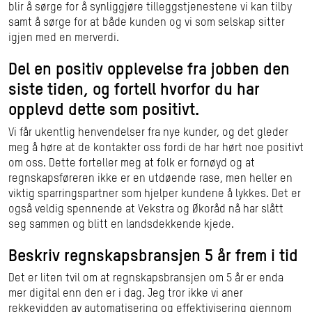
blir å sørge for å synliggjøre tilleggstjenestene vi kan tilby
samt å sørge for at både kunden og vi som selskap sitter
igjen med en merverdi.
Del en positiv opplevelse fra jobben den
siste tiden, og fortell hvorfor du har
opplevd dette som positivt.
Vi får ukentlig henvendelser fra nye kunder, og det gleder
meg å høre at de kontakter oss fordi de har hørt noe positivt
om oss. Dette forteller meg at folk er fornøyd og at
regnskapsføreren ikke er en utdøende rase, men heller en
viktig sparringspartner som hjelper kundene å lykkes. Det er
også veldig spennende at Vekstra og Økoråd nå har slått
seg sammen og blitt en landsdekkende kjede.
Beskriv regnskapsbransjen 5 år frem i tid
Det er liten tvil om at regnskapsbransjen om 5 år er enda
mer digital enn den er i dag. Jeg tror ikke vi aner
rekkevidden av automatisering og effektivisering gjennom