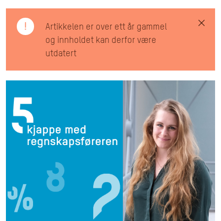
!
Artikkelen er over ett år gammel
og innholdet kan derfor være
utdatert