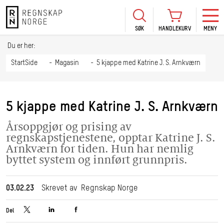
SØK
HANDLEKURV
MENY
LOGG INN
KURS
BLI MEDLEM
Du er her:
HANDLEKURV
Se Kur
StartSide
Magasin
5 kjappe med Katrine J. S. Arnkværn
Sertif
TIL BETALING
HANDLE FLERE KURS
Abonn
5 kjappe med Katrine J. S. Arnkværn
Mine k
Årsoppgjør og prising av
Fagdag
regnskapstjenestene, opptar Katrine J. S.
2026
Arnkværn for tiden. Hun har nemlig
byttet system og innført grunnpris.
Kurs f
kommu
03.02.23
Skrevet av Regnskap Norge
Del