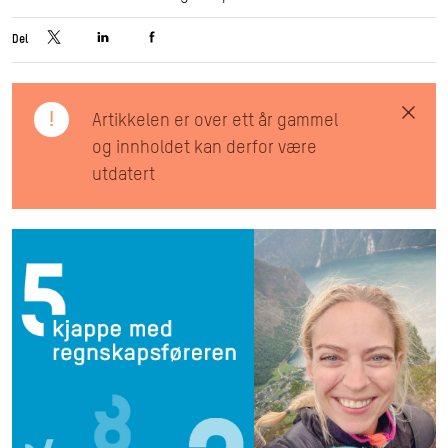
Del
!
Artikkelen er over ett år gammel
og innholdet kan derfor være
utdatert