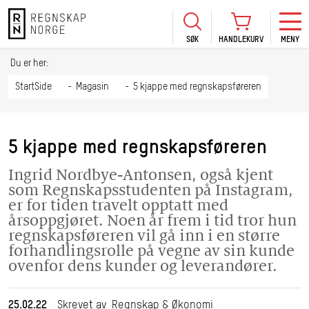
SØK
HANDLEKURV
MENY
LOGG INN
KURS
BLI MEDLEM
Du er her:
HANDLEKURV
Se Kur
StartSide
Magasin
5 kjappe med regnskapsføreren
Sertif
TIL BETALING
HANDLE FLERE KURS
Abonn
5 kjappe med regnskapsføreren
Mine k
Ingrid Nordbye-Antonsen, også kjent
Fagdag
som Regnskapsstudenten på Instagram,
2026
er for tiden travelt opptatt med
årsoppgjøret. Noen år frem i tid tror hun
Kurs f
regnskapsføreren vil gå inn i en større
kommu
forhandlingsrolle på vegne av sin kunde
ovenfor dens kunder og leverandører.
25.02.22
Skrevet av Regnskap & Økonomi