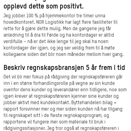
opplevd dette som positivt.
Jeg jobber 100 % på hjemmekontor tre timer unna
hovedkontoret. NOR Logistikk har lagt flere fasiliteter til
rette for å gjøre dette mulig. Men de gangene jeg får
anledning til å dra til Førde og ha kontordager er alltid
verdifulle – nå er det ikke lenge til jeg skal ha noen
kontordager der igjen, og jeg ser veldig frem til å møte
kollegaene siden det blir noen måneder mellom hver gang.
Beskriv regnskapsbransjen 5 år frem i tid
Det vil bli mer fokus på rådgiving der regnskapsføreren går
inn i en større forhandlingsrolle på vegne av sin kunde
ovenfor dens kunder og leverandører enn tidligere, noe som
igjen krever at regnskapsføreren kjenner sine kunder og
jobber aktivt med kundekontakt. Byttehandelen bilag =
rapport forsvinner mer og mer siden kunden nå har tilgang
til regnskapet sitt i de fleste regnskapsprogram, og
rapportene vil fungere mer som materiale til bruk i
rådgivingssitasjoner. Jeg tror også at regnskapsføreren i