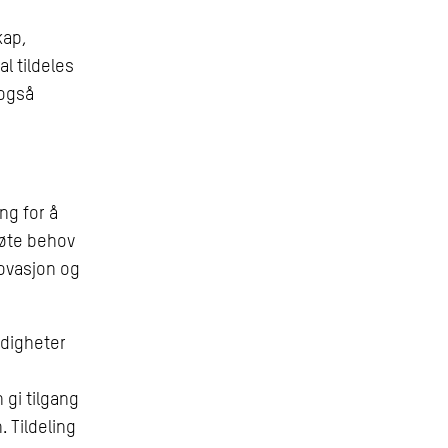
kap,
al tildeles
 også
ng for å
møte behov
novasjon og
rdigheter
gi tilgang
 Tildeling