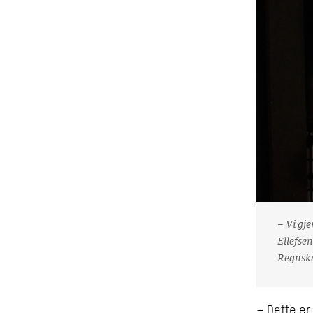
– Vi gje
Ellefse
Regnsk
– Dette er