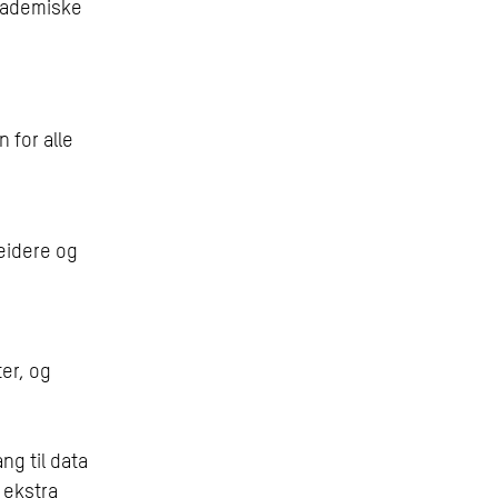
akademiske
 for alle
eidere og
er, og
ng til data
 ekstra