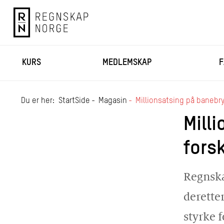
KURS
MEDLEMSKAP
F
Du er her:
StartSide
Magasin
Millionsatsing på banebr
Mill
fors
Regnska
derette
styrke 