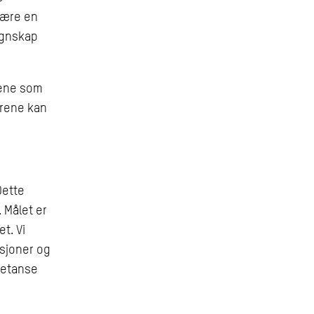
være en
egnskap
rene som
arene kan
Dette
. Målet er
t. Vi
usjoner og
petanse