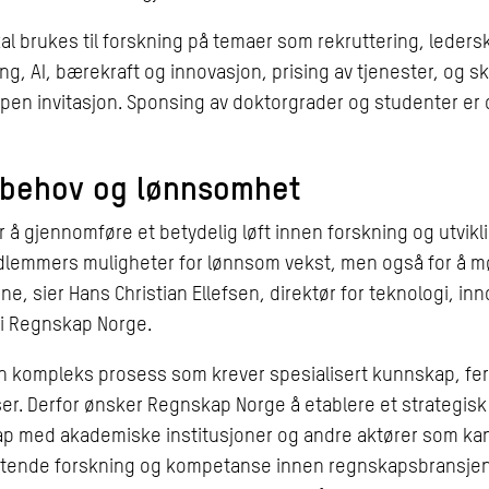
al brukes til forskning på temaer som rekruttering, leders
ing, AI, bærekraft og innovasjon, prising av tjenester, og sk
en invitasjon. Sponsing av doktorgrader og studenter er
behov og lønnsomhet
r å gjennomføre et betydelig løft innen forskning og utvikli
dlemmers muligheter for lønnsom vekst, men også for å 
e, sier Hans Christian Ellefsen, direktør for teknologi, in
 i Regnskap Norge.
n kompleks prosess som krever spesialisert kunnskap, fe
er. Derfor ønsker Regnskap Norge å etablere et strategisk
p med akademiske institusjoner og andre aktører som kan 
ytende forskning og kompetanse innen regnskapsbransjen.