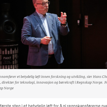
nnomfører et betydelig løft innen forskning og utvikling, sier Hans Ch
n, direktør for teknologi, innovasjon og bærekraft i Regnskap Norge. F
ap Norge
 første steg i et betydelig løft for å gi regnskapsførerne ny