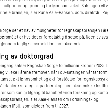
smuligheter og grunnlag for lønnsom vekst. Satsingen vil 
or hele bransjen, sier Rune Aale-Hansen, adm. direktør i R
orge ser et hav av muligheter for regnskapsbransjen i å
ørsmålet er hva det er fordelaktig å satse på. Noen av sv
e gjennom faglig samarbeid inn mot akademia.
ing av doktorgrad
 omgang satser Regnskap Norge to millioner kroner i 2025. 
jeg vil øke i årene fremover, når FoU-satsingen vår tar form
anse, økt lønnsomhet og økt forståelse for regnskapsyrke
 å etablere strategisk partnerskap med akademiske instit
rer som kan gi tilgang til banebrytende forskning og kom
nskapsbransjen, sier Aale-Hansen om Forsknings- og
planen (FoU) som gjelder frem til 2027.