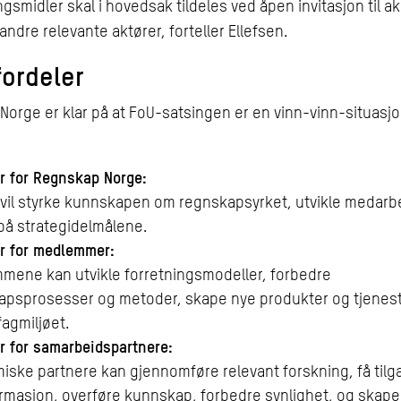
ngsmidler skal i hovedsak tildeles ved åpen invitasjon til 
 andre relevante aktører, forteller Ellefsen.
fordeler
orge er klar på at FoU-satsingen er en vinn-vinn-situasjon
r for Regnskap Norge:
 vil styrke kunnskapen om regnskapsyrket, utvikle medarb
på strategidelmålene.
r for medlemmer:
mene kan utvikle forretningsmodeller, forbedre
apsprosesser og metoder, skape nye produkter og tjenest
fagmiljøet.
r for samarbeidspartnere:
ske partnere kan gjennomføre relevant forskning, få tilga
rmasjon, overføre kunnskap, forbedre synlighet, og skape