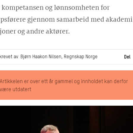
e kompetansen og lønnsomheten for
apsførere gjennom samarbeid med akademi
sjoner og andre aktører.
krevet av Bjørn Haakon Nilsen, Regnskap Norge
Del
Artikkelen er over ett år gammel og innholdet kan derfor
være utdatert