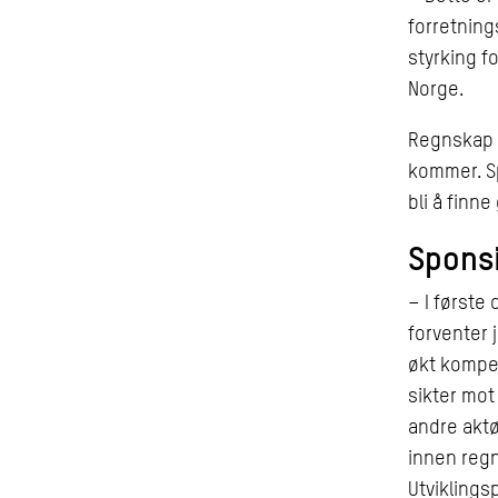
forretning
styrking f
Norge.
Regnskap N
kommer. Sp
bli å finn
Spons
– I første
forventer 
økt kompet
sikter mot
andre aktø
innen reg
Utviklings