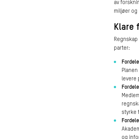
av forskni
miljøer og
Klare 
Regnskap N
parter:
Fordele
Planen
levere 
Fordele
Medlem
regnsk
styrke 
Fordele
Akademi
og info