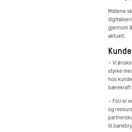
Midlene sk
digitaliser
gjennom åp
aktuelt.
Kunde
– Vi ønske
styrke me
hos kunden
bærekraft
– FoU er e
og ressurs
partnerska
til banebr