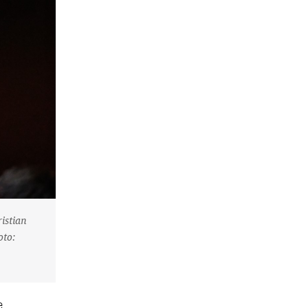
ristian
oto:
e