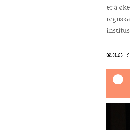
er å øk
regnsk
institu
02.01.25
S
!