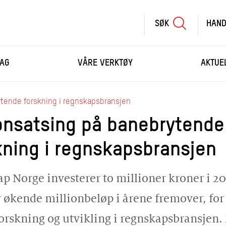
SØK
HAND
SØK
SKRIV
AG
VÅRE VERKTØY
AKTUE
INN
SØKETEKST
HANDLEKURV
ytende forskning i regnskapsbransjen
ionsatsing på banebrytende
HANDLE FLERE KURS
kning i regnskapsbransjen
p Norge investerer to millioner kroner i 20
r økende millionbeløp i årene fremover, for
forskning og utvikling i regnskapsbransjen.