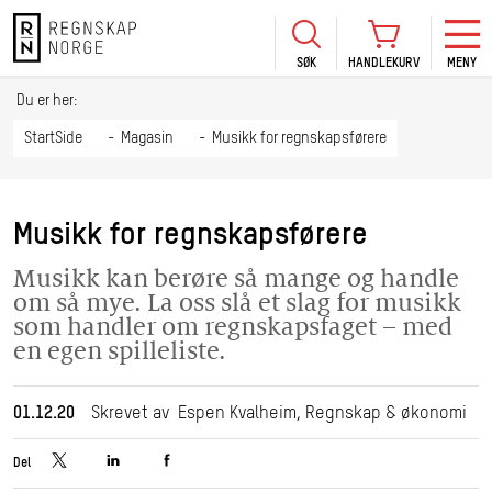
SØK
HANDLEKURV
MENY
LOGG INN
KURS
BLI MEDLEM
Du er her:
HANDLEKURV
Se Kur
StartSide
Magasin
Musikk for regnskapsførere
Sertif
TIL BETALING
HANDLE FLERE KURS
Abonn
Musikk for regnskapsførere
Mine k
Musikk kan berøre så mange og handle
Fagdag
om så mye. La oss slå et slag for musikk
2026
som handler om regnskapsfaget – med
en egen spilleliste.
Kurs f
kommu
01.12.20
Skrevet av Espen Kvalheim, Regnskap & økonomi
Del