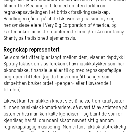
filmen The Meaning of Life med en liten forfilm om
regnskapsavdelingen i et britisk forsikringsselskap.
Handlingen går ut på at de løsriver seg fra sine nye og
hensynsløse eiere i Very Big Corporation of America, og
kaster anker mens de triumferende fremfører Accountancy
Shanty på tradisjonelt sjømannsvis.
Regnskap representert
Selv om det vitterlig er langt mellom dem, viser et dypdykk i
Spotify faktisk en viss forekomst av musikkstykker som har
økonomiske, finansielle eller til og med regnskapsfaglige
begreper i tittelen (og da har vi unngått sanger som
simpelthen bruker ordet «penger» eller tilsvarende i
tittelen).
Likevel kan tematikken knapt sies å ha vært en katalysator
til noen musikalsk kometkarriere, så svært få av artistene på
listen er hva man kan kalle kjendiser – og blant de som er
kjendiser, har få (om noen) skapt navnet sitt gjennom
regnskapsfaglig musisering. Men vi fant faktisk tilstrekkelig