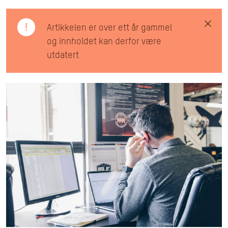
!
Artikkelen er over ett år gammel
og innholdet kan derfor være
utdatert