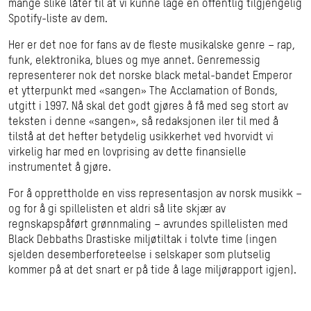
mange slike låter til at vi kunne lage en offentlig tilgjengelig
Spotify-liste av dem.
Her er det noe for fans av de fleste musikalske genre – rap,
funk, elektronika, blues og mye annet. Genremessig
representerer nok det norske black metal-bandet Emperor
et ytterpunkt med «sangen» The Acclamation of Bonds,
utgitt i 1997. Nå skal det godt gjøres å få med seg stort av
teksten i denne «sangen», så redaksjonen iler til med å
tilstå at det hefter betydelig usikkerhet ved hvorvidt vi
virkelig har med en lovprising av dette finansielle
instrumentet å gjøre.
For å opprettholde en viss representasjon av norsk musikk –
og for å gi spillelisten et aldri så lite skjær av
regnskapspåført grønnmaling – avrundes spillelisten med
Black Debbaths Drastiske miljøtiltak i tolvte time (ingen
sjelden desemberforeteelse i selskaper som plutselig
kommer på at det snart er på tide å lage miljørapport igjen).