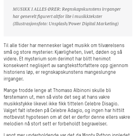
MUSIKK I ALLES ØRER: Regnskapskunstens irrganger
har generelt figurert altfor lite i musikktekster
(Illustrasjonsfoto: Unsplash/Power Digital Marketing)
Til alle tider har mennesker laget musikk om tilværelsens
små og store mysterier: Kjærligheten, livet, døden og så
videre. Et mysterium som derimot har blitt henimot
konsekvent neglisjert av sangtekstforfattere opp gjennom
historiens løp, er regnskapskunstens mangeslungne
irrganger.
Mange trodde lenge at Thomaso Albinoni skulle bli
førstemann ut, men så viste det seg at hans vakre
musikkstykke likevel ikke fikk tittelen Celebre Disagio.
Valget falt isteden på Celebre Adagio, og ingen har hittilt
motbevist hypotesen om at det er derfor denne ellers vakre
melodien nå stort sett er forbeholdt begravelser.
Langt mer underholdende var det da Monty Python innledet