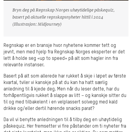
Bryn deg på Regnskap Norges uhøytidelige påskequiz,
basert på aktuelle regnskapsnyheter hittil i 2024
(Illustrasjon: Midjourney)
Regnskap er en bransje hvor nyhetene kommer tett og
jevnt, men med hjelp fra Regnskap Norges eksperter er det
lett å holde seg «up to speed» på alt som hagler inn fra
relevante instanser.
Basert på alt som allerede har rukket å skje i løpet av første
kvartal, tviler vi kanskje på at du kan ha hatt særlig
anledning til å kjede deg. Men når du leser dette, har du
forhåpentligvis rukket å slappe av litt – og kanskje sitter du
til og med tilbakelent i en velplassert solvegg med kald
drikke og/eller dertil hørende snacks parat?
Da vil vi benytte anledningen til å tilby deg en uhøytidelig
påskequiz. Her fremsetter vi fire påstander om ti nyheter fra