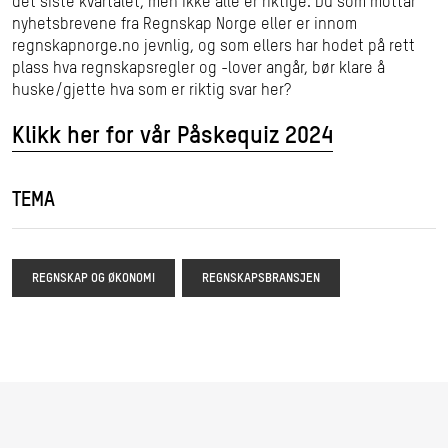
det siste kvartalet, men ikke alle er riktige. Du som mottar
nyhetsbrevene fra Regnskap Norge eller er innom
regnskapnorge.no jevnlig, og som ellers har hodet på rett
plass hva regnskapsregler og -lover angår, bør klare å
huske/gjette hva som er riktig svar her?
Klikk her for vår Påskequiz 2024
TEMA
REGNSKAP OG ØKONOMI
REGNSKAPSBRANSJEN