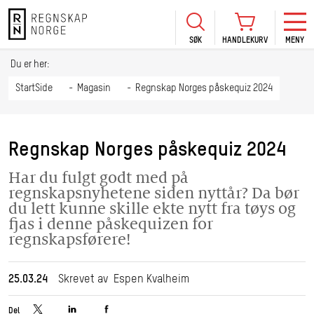
SØK
HANDLEKURV
MENY
LOGG INN
KURS
BLI MEDLEM
Du er her:
HANDLEKURV
Se Kur
StartSide
Magasin
Regnskap Norges påskequiz 2024
Sertif
TIL BETALING
HANDLE FLERE KURS
Abonn
Regnskap Norges påskequiz 2024
Mine k
Har du fulgt godt med på
Fagdag
regnskapsnyhetene siden nyttår? Da bør
2026
du lett kunne skille ekte nytt fra tøys og
fjas i denne påskequizen for
Kurs f
regnskapsførere!
kommu
25.03.24
Skrevet av Espen Kvalheim
Del