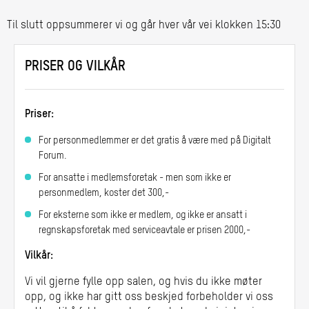
Regnskap Norge har brukt Copilot
siden lansering, og vi er begeistret
Til slutt oppsummerer vi og går hver vår vei klokken 15:30
for hva AI kan gjøre for å
effektivisere arbeidet.
PRISER OG VILKÅR
Tim Ervik, Jennifer Vo og Regine
Aaland fra Microsoft vil her veilede
oss og fortelle hva AI-agenter er,
Priser:
og hvordan de kan gjøre jobben
enklere for oss.
For personmedlemmer er det gratis å være med på Digitalt
Forum.
For ansatte i medlemsforetak - men som ikke er
Passordmanager – når det blir mye å
personmedlem, koster det 300,-
huske!
For eksterne som ikke er medlem, og ikke er ansatt i
Geir Sandvik, fagansvarlig for
regnskapsforetak med serviceavtale er prisen 2000,-
teknologi i Regnskap Norge viser
Vilkår:
oss hva som er løsningen når kravet
til sikkerhet gjør at passordene blir
Vi vil gjerne fylle opp salen, og hvis du ikke møter
lengre, og umulig å huske.
opp, og ikke har gitt oss beskjed forbeholder vi oss