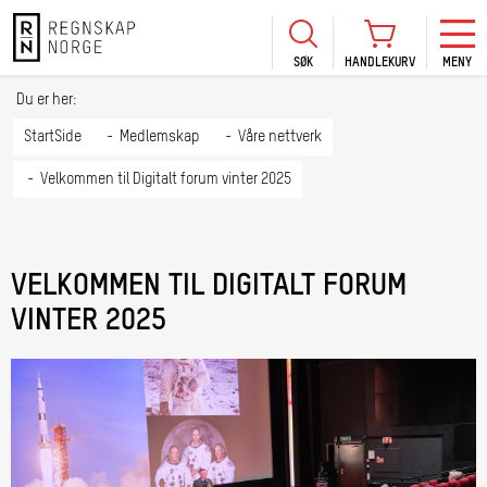
SØK
HANDLEKURV
MENY
LOGG INN
KURS
BLI MEDLEM
Du er her:
HANDLEKURV
Se Kur
StartSide
Medlemskap
Våre nettverk
Sertif
Velkommen til Digitalt forum vinter 2025
TIL BETALING
HANDLE FLERE KURS
Abonn
Mine k
VELKOMMEN TIL DIGITALT FORUM
Fagdag
2026
VINTER 2025
Kurs f
kommu