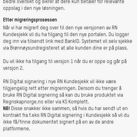
bedre oversikt og sikrer at dere kun betaler for relevante
oppslag i den nye løsningen.
Etter migreringsprosessen
Når vi har migrert deg over til den nye versjonen av RN
Kundesjekk vil du ha tilgang til den nye portalen. Du logger
deg inn via tilsendt link med BankID. Systemet vil selv sjekke
via Brønnøysundregisteret at alle kunden dine er på plass.
Du vil ikke ha tilgang til versjon 1 når du er oppe og går på
versjon 2.
RN Digital signering i nye RN Kundesjekk vil ikke være
tilgjengelig rett etter migreringen. Dersom du trenger å
bruke RN Digital signering så kan du bruke produktet via
Regnskapnorge.no eller via KS Komplett.
NB!
Disse snakker ikke sammen, så hvis du har sendt ut en
kontrakt fra f.eks RN Digital signering i Kundesjekk så vil du
ikke få/finne dokumentet signert på en av de andre
platformene.