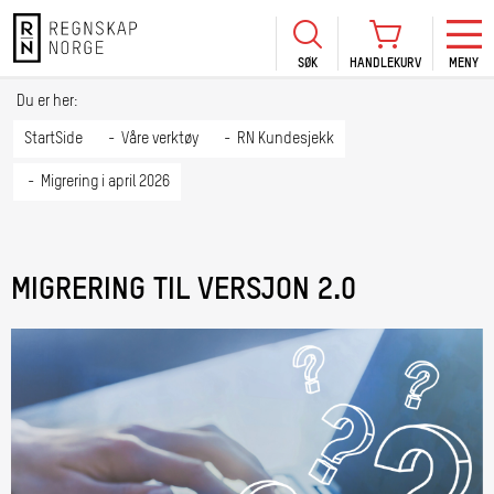
SØK
HANDLEKURV
MENY
LOGG INN
KURS
BLI MEDLEM
Du er her:
HANDLEKURV
Se Kur
StartSide
Våre verktøy
RN Kundesjekk
Sertif
Migrering i april 2026
TIL BETALING
HANDLE FLERE KURS
Abonn
Mine k
MIGRERING TIL VERSJON 2.0
Fagdag
2026
Kurs f
kommu