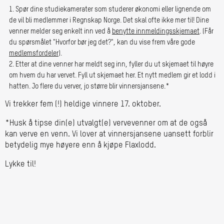
Spør dine studiekamerater som studerer økonomi eller lignende om
de vil bli medlemmer i Regnskap Norge. Det skal ofte ikke mer til! Dine
venner melder seg enkelt inn ved å
benytte innmeldingsskjemaet
. (Får
du spørsmålet "Hvorfor bør jeg det?", kan du vise frem våre gode
medlemsfordeler
).
Etter at dine venner har meldt seg inn, fyller du ut skjemaet til høyre
om hvem du har vervet. Fyll ut skjemaet her. Et nytt medlem gir et lodd i
hatten. Jo flere du verver, jo større blir vinnersjansene.*
Vi trekker fem (!) heldige vinnere 17. oktober.
*Husk å tipse din(e) utvalgt(e) vervevenner om at de også
kan verve en venn. Vi lover at vinnersjansene uansett forblir
betydelig mye høyere enn å kjøpe Flaxlodd.
Lykke til!