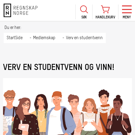
SØK
HANDLEKURV
MENY
LOGG INN
KURS
BLI MEDLEM
Du er her:
HANDLEKURV
Se Kur
StartSide
Medlemskap
Verv en studentvenn
Sertif
TIL BETALING
HANDLE FLERE KURS
Abonn
VERV EN STUDENTVENN OG VINN!
Mine k
Fagdag
2026
Kurs f
kommu