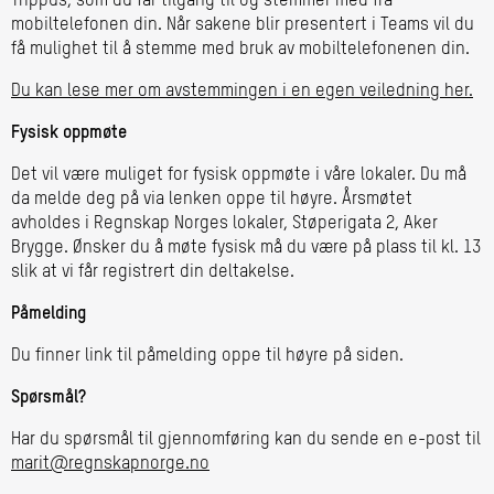
Trippus, som du får tilgang til og stemmer med fra
mobiltelefonen din. Når sakene blir presentert i Teams vil du
få mulighet til å stemme med bruk av mobiltelefonenen din.
Du kan lese mer om avstemmingen i en egen veiledning her.
Fysisk oppmøte
Det vil være muliget for fysisk oppmøte i våre lokaler. Du må
da melde deg på via lenken oppe til høyre. Årsmøtet
avholdes i Regnskap Norges lokaler, Støperigata 2, Aker
Brygge. Ønsker du å møte fysisk må du være på plass til kl. 13
slik at vi får registrert din deltakelse.
Påmelding
Du finner link til påmelding oppe til høyre på siden.
Spørsmål?
Har du spørsmål til gjennomføring kan du sende en e-post til
marit@regnskapnorge.no