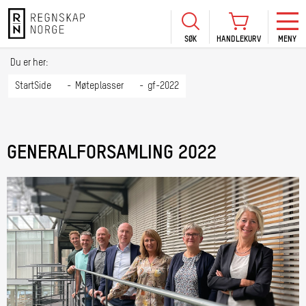
SØK
HANDLEKURV
MENY
LOGG INN
KURS
BLI MEDLEM
Du er her:
HANDLEKURV
Se Kur
StartSide
Møteplasser
gf-2022
Sertif
TIL BETALING
HANDLE FLERE KURS
Abonn
GENERALFORSAMLING 2022
Mine k
Fagdag
2026
Kurs f
kommu