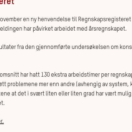
eret
november en ny henvendelse til Regnskapsregisteret
ldingen har påvirket arbeidet med årsregnskapet.
ltater fra den gjennomførte undersøkelsen om kons
omsnitt har hatt 130 ekstra arbeidstimer per regnskaps
r møtt problemene mer enn andre (avhengig av system, 
e at det i svært liten eller liten grad har vært mulig
et.
r.