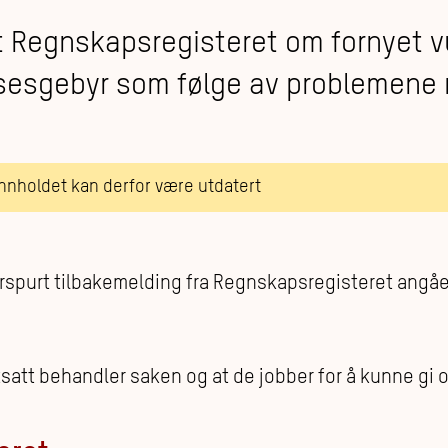
 Regnskapsregisteret om fornyet v
elsesgebyr som følge av problemene
innholdet kan derfor være utdatert
spurt tilbakemelding fra Regnskapsregisteret angåe
att behandler saken og at de jobber for å kunne gi os