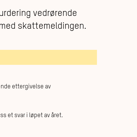
urdering vedrørende
 med skattemeldingen.
nde ettergivelse av
s et svar i løpet av året.