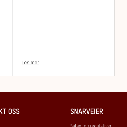
Les mer
KT OSS
SNARVEIER
Satser og regulativer