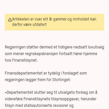
Artikkelen er over ett år gammel og innholdet kan
derfor være utdatert
Regjeringen støtter dermed et tidligere nedsatt lovutvalg
som mener regnskapsbransjen fortsatt hører hjemme
hos Finanstilsynet.
Finansdepartementet er tydelig i forslaget som
regjeringen legger frem for Stortinget:
«Departementet slutter seg til utvalgets forslag om å
videreføre Finanstilsynets tilsynsoppgaver, herunder
tilsyn med statsautoriserte revisorer og