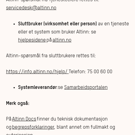
servicedesk@altinn.no
Sluttbruker (virksomhet eller person)
av en tjeneste
eller et system som bruker Altinn: se
hjelpesidene
på
altinn.no
Altinn-spørsmål fra sluttbrukere rettes til:
https://info.altinn.no/hjelp/
Telefon: 75 00 60 00
Systemleverandør
:se
Samarbeidsportalen
Merk også:
På
Altinn Docs
finner du teknisk dokumentasjon
og
begrepsforklaringer
, blant annet om fullmakt og