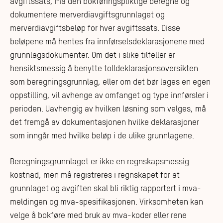
avgiftssats, må den bokføringspliktige beregne og
dokumentere merverdiavgiftsgrunnlaget og
merverdiavgiftsbeløp for hver avgiftssats. Disse
beløpene må hentes fra innførselsdeklarasjonene med
grunnlagsdokumenter. Om det i slike tilfeller er
hensiktsmessig å benytte tolldeklarasjonsoversikten
som beregningsgrunnlag, eller om det bør lages en egen
oppstilling, vil avhenge av omfanget og type innførsler i
perioden. Uavhengig av hvilken løsning som velges, må
det fremgå av dokumentasjonen hvilke deklarasjoner
som inngår med hvilke beløp i de ulike grunnlagene.
Beregningsgrunnlaget er ikke en regnskapsmessig
kostnad, men må registreres i regnskapet for at
grunnlaget og avgiften skal bli riktig rapportert i mva-
meldingen og mva-spesifikasjonen. Virksomheten kan
velge å bokføre med bruk av mva-koder eller rene