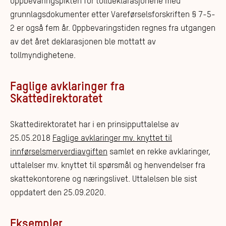
Oppbevaringspikten for tolldeklarasjonene med
grunnlagsdokumenter etter Vareførselsforskriften § 7-5-
2 er også fem år. Oppbevaringstiden regnes fra utgangen
av det året deklarasjonen ble mottatt av
tollmyndighetene.
Faglige avklaringer fra
Skattedirektoratet
Skattedirektoratet har i en prinsipputtalelse av
25.05.2018
Faglige avklaringer mv. knyttet til
innførselsmerverdiavgiften
samlet en rekke avklaringer,
uttalelser mv. knyttet til spørsmål og henvendelser fra
skattekontorene og næringslivet. Uttalelsen ble sist
oppdatert den 25.09.2020.
Eksempler