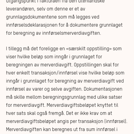
utgangspunkt i fakturaen fra den utenlandske
leverandøren, selv om denne er et av
grunnlagsdokumentene som må legges ved
innførselsdeklarasjonen for å dokumentere grunnlaget
for beregning av innførselsmerverdiavgiften.
I tillegg må det foreligge en «særskilt oppstilling» som
viser hvilke beløp som inngår i grunnlaget for
beregningen av merverdiavgift. Oppstillingen skal for
hver enkelt transaksjon/innførsel vise hvilke beløp som
inngår i grunnlaget for beregning av merverdiavgift ved
innførsel av varer og selve avgiften. Dokumentasjonen
må skille mellom beregningsgrunnlag med ulike satser
for merverdiavgift. Merverdiavgiftsbeløpet knyttet til
hver sats skal også fremgå. Det er ikke krav om at
merverdiavgiftsbeløpet angis per transaksjon (innførsel).
Merverdiavgiften kan beregnes ut fra sum innførsel i