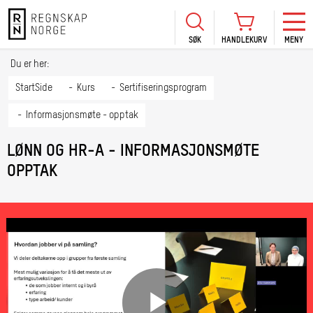
SØK
HANDLEKURV
MENY
LOGG INN
KURS
BLI MEDLEM
Du er her:
HANDLEKURV
Se Kur
StartSide
Kurs
Sertifiseringsprogram
Sertif
Informasjonsmøte - opptak
TIL BETALING
HANDLE FLERE KURS
Abonn
LØNN OG HR-A - INFORMASJONSMØTE
Mine k
OPPTAK
Fagdag
2026
Kurs f
kommu