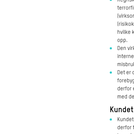
terrorf
(virkso
(risiko
hvilke 
opp.
Den vir
interne
misbruk
Det er 
forebyg
derfor 
med den
Kundet
Kundeti
derfor 