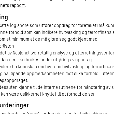
ynets rapport
:
ing
satte (og andre som utfører oppdrag for foretaket) må ku
nne forhold som kan indikere hvitvasking og terrorfinansie
som et minimum at de må gjøre seg godt kjent med
orlisten
det av Nasjonal tverretatlig analyse og etterretningssenter
rdan den kan brukes under utføring av oppdrag.
idere ha kunnskap om hvordan hvitvasking og terrorfinan
og ha løpende oppmerksomheten mot slike forhold i utføri
apsoppdraget.
essuten kjenne til de interne rutinene for håndtering av s
 kan være usikkerhet knyttet til et forhold de ser.
urderinger
apsforetak må også vurdere risikoen for hvitvasking og