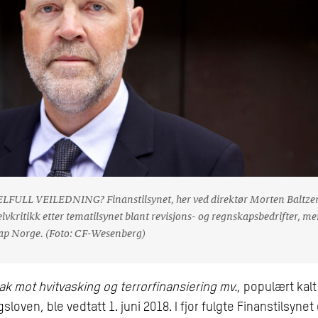
ULL VEILEDNING? Finanstilsynet, her ved direktør Morten Baltzer
elvkritikk etter tematilsynet blant revisjons- og regnskapsbedrifter, m
p Norge. (Foto: CF-Wesenberg)
tak mot hvitvasking og terrorfinansiering mv.
, populært kalt
sloven, ble vedtatt 1. juni 2018. I fjor fulgte Finanstilsyne