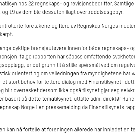
atilsyn hos 22 regnskaps- og revisjonsbedrifter. Samtlige
kk, og 19 av dem ble dessuten ilagt overtredelsesgebyr.
ontrollerte foretakene og flere av Regnskap Norges medl
karpt:
mange dyktige bransjeutøvere innenfor både regnskaps- o
ransjen ifølge rapporten har såpass omfattende svakheter i
gsopplegg, er det grunn til å stille spørsmål ved om regelv
istisk orientert og om veiledningen fra myndighetene har v
r et stort behov for tettere dialog med Finanstilsynet i det
og blir overrasket dersom ikke også tilsynet gjør seg selvkr
er basert på dette tematilsynet, uttalte adm. direktør Rune
egnskap Norge i en pressemelding da Finanstilsynets rapp
n kan nå fortelle at foreningen allerede har innledet en t