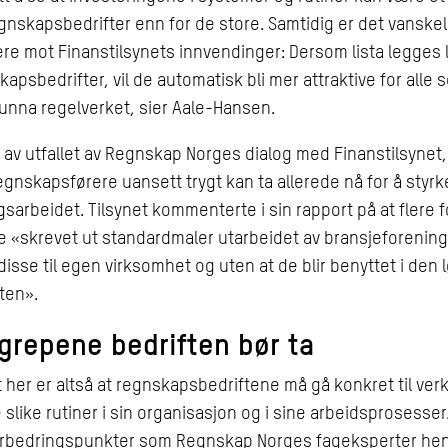
gnskapsbedrifter enn for de store. Samtidig er det vanskel
e mot Finanstilsynets innvendinger: Dersom lista legges l
apsbedrifter, vil de automatisk bli mer attraktive for alle
unna regelverket, sier Aale-Hansen.
av utfallet av Regnskap Norges dialog med Finanstilsynet, 
egnskapsførere uansett trygt kan ta allerede nå for å styrk
gsarbeidet. Tilsynet kommenterte i sin rapport på at flere 
 «skrevet ut standardmaler utarbeidet av bransjeforenin
 disse til egen virksomhet og uten at de blir benyttet i den
ten».
grepene bedriften bør ta
her er altså at regnskapsbedriftene må gå konkret til verk
 slike rutiner i sin organisasjon og i sine arbeidsprosesser.
orbedringspunkter som Regnskap Norges fageksperter hent