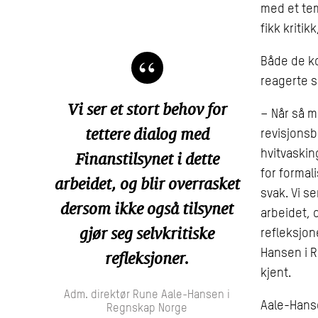
med et tem
fikk kriti
Både de k
reagerte s
Vi ser et stort behov for
– Når så 
tettere dialog med
revisjonsb
hvitvaskin
Finanstilsynet i dette
for formal
arbeidet, og blir overrasket
svak. Vi se
dersom ikke også tilsynet
arbeidet, 
gjør seg selvkritiske
refleksjon
Hansen i R
refleksjoner.
kjent.
Adm. direktør Rune Aale-Hansen i
Aale-Hanse
Regnskap Norge