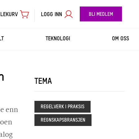
LEKURV
LOGG INN
BLI MEDLEM
LT
TEKNOLOGI
OM OSS
n
TIL BETALING
TEMA
REGELVERK I PRAKSIS
de enn
REGNSKAPSBRANSJEN
noen
alog