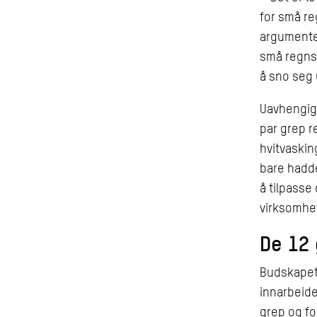
for små re
argumenter
små regnsk
å sno seg 
Uavhengig 
par grep r
hvitvaskin
bare hadde
å tilpasse
virksomhe
De 12 
Budskapet 
innarbeide
grep og f