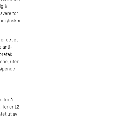
ig å
avere for
 som ønsker
er det et
e anti-
foretak
gene, uten
 løpende
s for å
 Her er 12
et ut av