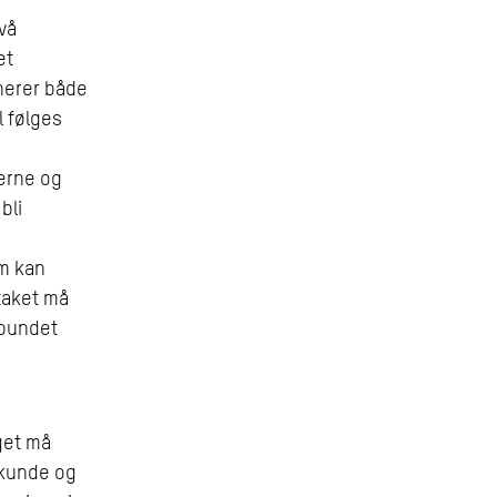
vå
et
inerer både
 følges
erne og
bli
om kan
etaket må
rbundet
get må
e kunde og