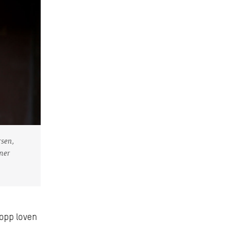
sen,
ener
t opp loven