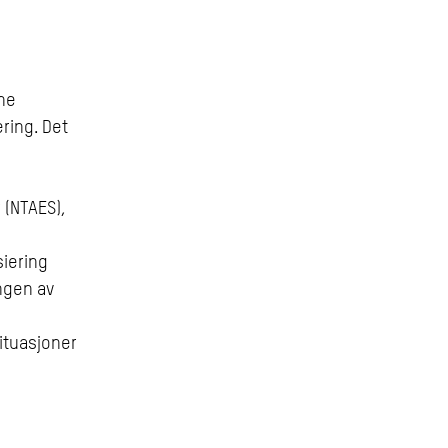
nne
ring. Det
 (NTAES),
siering
ngen av
ituasjoner