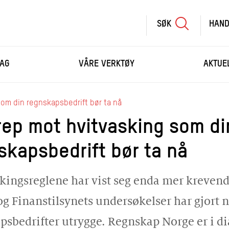
SØK
HAND
SØK
SKRIV
AG
VÅRE VERKTØY
AKTUE
INN
SØKETEKST
HANDLEKURV
som din regnskapsbedrift bør ta nå
rep mot hvitvasking som di
HANDLE FLERE KURS
skapsbedrift bør ta nå
kingsreglene har vist seg enda mer kreven
 og Finanstilsynets undersøkelser har gjort 
psbedrifter utrygge. Regnskap Norge er i di