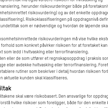
inansiering, herunder risikovurderinger både på foretaksni
mhetsinnrettet risikovurdering) og av det enkelte oppdrag
klassifisering). Risikoklassifiseringen på oppdragsnivå def
kundetiltak som er nødvendige og hvordan de løpende skal
ksomhetsinnrettede risikovurderingen må vise hvilke ekst
 forhold som konkret påvirker risikoen for at foretaket kan 
t som ledd i hvitvasking eller terrorfinansiering.
den eller de som utfører et regnskapsoppdrag i praksis s
ge eller avdekke hvitvasking eller terrorfinansiering. For
etablere rutiner som beskriver i detalj hvordan risikoen fo
 aktuelle kunden skal klassifiseres.
iltak
ltakene skal være risikobasert. Den ansvarlige for oppdra
forstå hvilke risikoer som foreligger, både for den enkelt