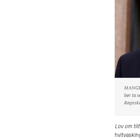
MANGELF
bør ta s
Regnska
Lov om til
hvitvasking