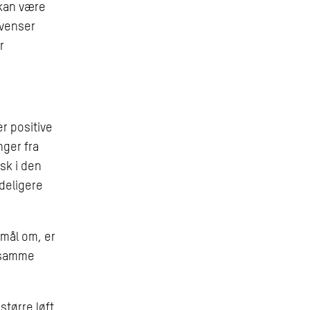
 kan være
kvenser
r
er positive
nger fra
sk i den
ydeligere
mål om, er
e samme
større løft