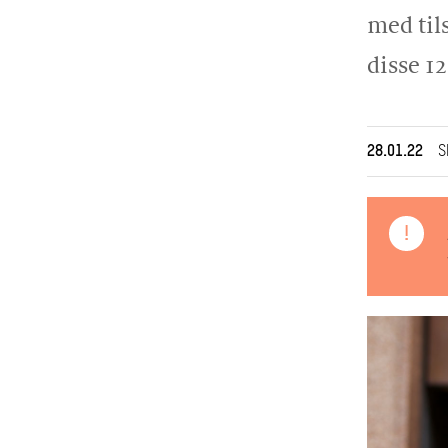
med til
disse 1
28.01.22
S
!