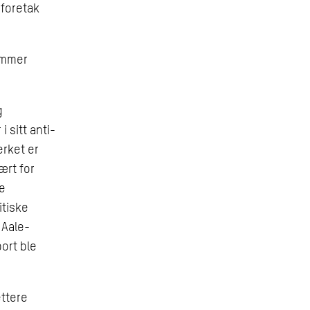
 foretak
emmer
g
 sitt anti-
erket er
ært for
te
itiske
 Aale-
ort ble
ettere