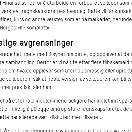
 Finanstilsynet for å utarbeide en forbedret veileder som
k verktøy i regnskapsførernes hverdag. Dette vil får konse
utiner, kurs og andre verktøy som er på markedet, herunde
Norges «
KS Komplett
».
elige avgrensninger
llerede hatt møte med tilsynet om dette, og opplever at de 
ere samhandling. Derfor er vi nå ute etter flere tilbakemeldi
e om hva de opplever som uforholdsmessig eller uprakti
ge veilederen, slik at neste versjon av veilederen kan bli t
 mer praktisk, sier han.
l på et forhold medlemmene tidligere har meldt inn spørs
et er rimelig å pålegge små og store regnskapsforetak d
ette har allerede vært diskutert med tilsynet.
ett å se at investeringene i systemer og rutiner kan være et 