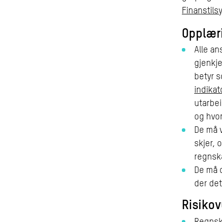
Finanstils
Opplær
Alle an
gjenkje
betyr 
indikat
utarbei
og hvo
De må v
skjer, 
regnsk
De må d
der det
Risikov
Regnsk