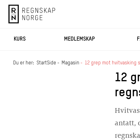
KURS
MEDLEMSKAP
F
Du er her:
StartSide
Magasin
12 grep mot hvitvasking 
12 g
regn
Hvitvas
antatt,
regnska