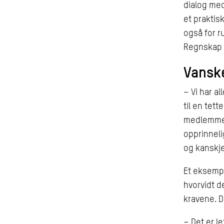
dialog med
et praktis
også for r
Regnskap 
Vansk
– Vi har a
til en tett
medlemmen
opprinneli
og kanskje
Et eksempe
hvorvidt d
kravene. D
– Det er l