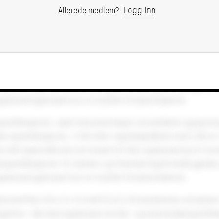
Logg inn
Allerede medlem?
forskriften § 8-13-4 (i kraft 01.01.15) bestemmer at banke
ngsfore- tak skal oppbevare kunde- og leverandørspesifik
entasjon av bokførte opplysninger som inngår i slike
oner, i ti år etter regnskapsårets slutt. Det er i den forbind
ved om kravet til ti års oppbevaring for kunde- og
spesifikasjoner for banker og finansieringsforetak gjelder
ppbevaringskravet kun er knyttet til bankrelaterte.
pesifikasjoner, samt dokumentasjon av bokførte opplysni
like spesifikasjoner, i ti år etter regnskapsårets slutt. Det er
 stilt spørsmål ved om kravet til ti års oppbevaring for k
spesifikasjoner for banker og finansieringsforetak gjelder
ppbevaringskravet kun er knyttet til bankrelaterte.
forskriften § 8-13-4 (i kraft 01.01.15) bestemmer at banke
ngsfore- tak skal oppbevare kunde- og leverandørspesifik