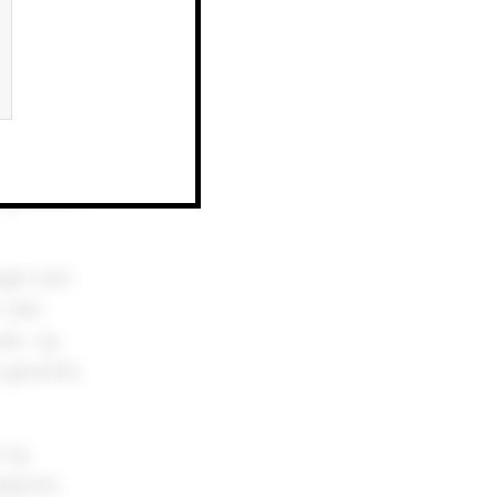
r og
asjoner,
else stilt
 generelt,
nger som
 i den
unde- og
 generelt,
r og
asjoner,