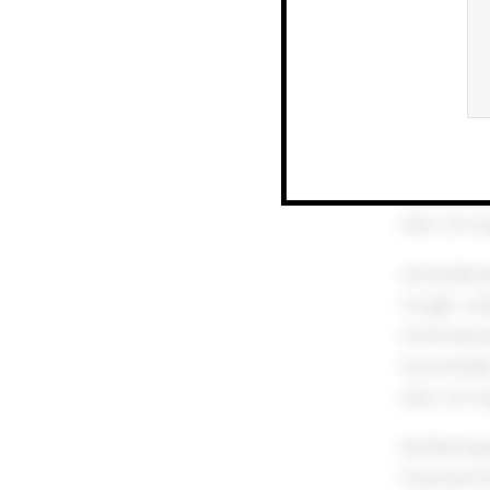
Bokførings
finansieri
samt dokum
spesifikasj
spørsmål 
leverandør
eller om o
verandørs
inngår i s
forbindelse
leverandør
eller om o
Bokførings
finansieri