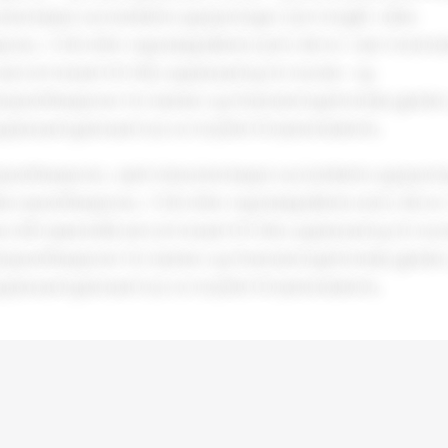
entasjon av bokførte opplysninger som inngår i slike
oner, i ti år etter regnskapsårets slutt. Det er i den forbind
ved om kravet til ti års oppbevaring for kunde- og
spesifikasjoner for banker og finansieringsforetak gjelder
ppbevaringskravet kun er knyttet til bankrelaterte.
pesifikasjoner, samt dokumentasjon av bokførte opplysni
like spesifikasjoner, i ti år etter regnskapsårets slutt. Det er
 stilt spørsmål ved om kravet til ti års oppbevaring for k
spesifikasjoner for banker og finansieringsforetak gjelder
ppbevaringskravet kun er knyttet til bankrelaterte.