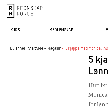
KURS
MEDLEMSKAP
F
Du er her:
StartSide
Magasin
5 kjappe med Monica Ah
5 kj
Lønn
Hun bru
Monica 
for løn