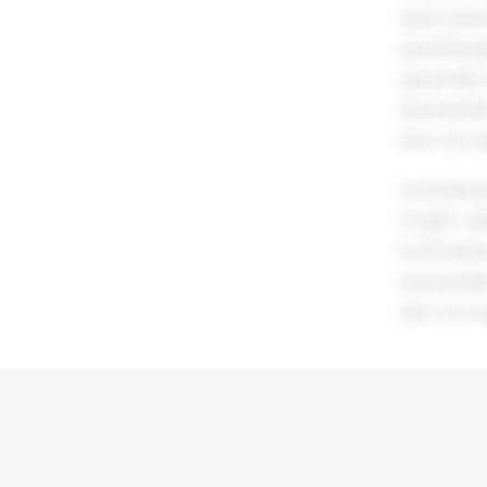
samt dokum
spesifikasj
spørsmål 
leverandør
eller om o
verandørs
inngår i s
forbindelse
leverandør
eller om o