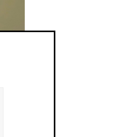
r og
asjoner,
else stilt
 generelt,
nger som
 i den
unde- og
 generelt,