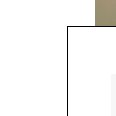
Bokførings
finansieri
samt dokum
spesifikasj
spørsmål 
leverandør
eller om o
verandørs
inngår i s
forbindelse
leverandør
eller om o