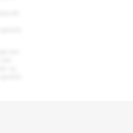
else stilt
 generelt,
nger som
 i den
unde- og
 generelt,