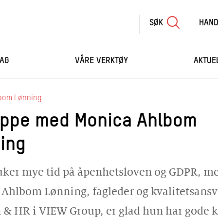
SØK
HAND
SØK
SKRIV
AG
VÅRE VERKTØY
AKTUE
INN
SØKETEKST
HANDLEKURV
lbom Lønning
appe med Monica Ahlbom
HANDLE FLERE KURS
ing
ker mye tid på åpenhetsloven og GDPR, m
Ahlbom Lønning, fagleder og kvalitetsansv
n & HR i VIEW Group, er glad hun har gode k