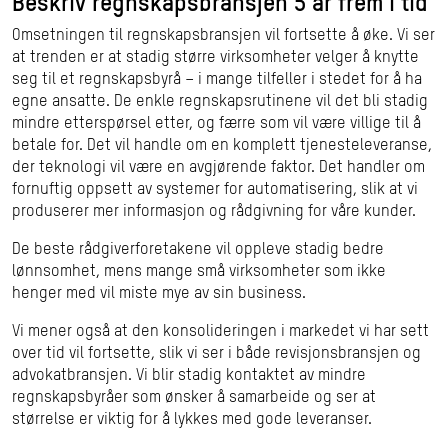
Beskriv regnskapsbransjen 5 år frem i tid
Omsetningen til regnskapsbransjen vil fortsette å øke. Vi ser
at trenden er at stadig større virksomheter velger å knytte
seg til et regnskapsbyrå – i mange tilfeller i stedet for å ha
egne ansatte. De enkle regnskapsrutinene vil det bli stadig
mindre etterspørsel etter, og færre som vil være villige til å
betale for. Det vil handle om en komplett tjenesteleveranse,
der teknologi vil være en avgjørende faktor. Det handler om
fornuftig oppsett av systemer for automatisering, slik at vi
produserer mer informasjon og rådgivning for våre kunder.
De beste rådgiverforetakene vil oppleve stadig bedre
lønnsomhet, mens mange små virksomheter som ikke
henger med vil miste mye av sin business.
Vi mener også at den konsolideringen i markedet vi har sett
over tid vil fortsette, slik vi ser i både revisjonsbransjen og
advokatbransjen. Vi blir stadig kontaktet av mindre
regnskapsbyråer som ønsker å samarbeide og ser at
størrelse er viktig for å lykkes med gode leveranser.