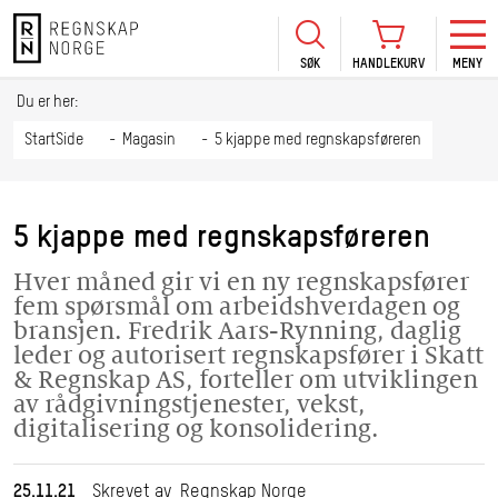
SØK
HANDLEKURV
MENY
LOGG INN
KURS
BLI MEDLEM
Du er her:
HANDLEKURV
Se Kur
StartSide
Magasin
5 kjappe med regnskapsføreren
Sertif
TIL BETALING
HANDLE FLERE KURS
Abonn
5 kjappe med regnskapsføreren
Mine k
Hver måned gir vi en ny regnskapsfører
Fagdag
fem spørsmål om arbeidshverdagen og
2026
bransjen. Fredrik Aars-Rynning, daglig
leder og autorisert regnskapsfører i Skatt
Kurs f
& Regnskap AS, forteller om utviklingen
kommu
av rådgivningstjenester, vekst,
digitalisering og konsolidering.
25.11.21
Skrevet av Regnskap Norge