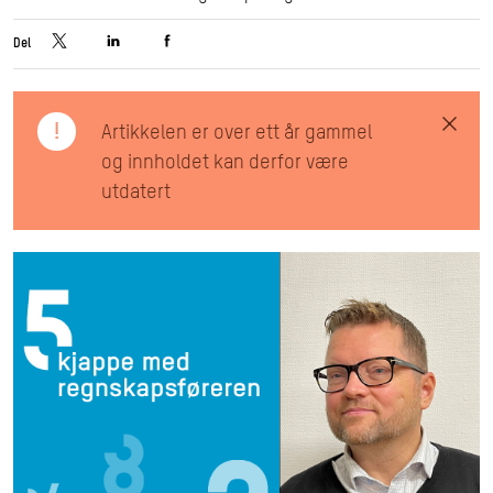
Del
!
Artikkelen er over ett år gammel
og innholdet kan derfor være
utdatert