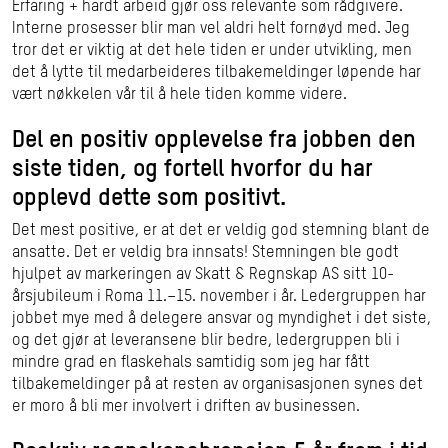
Erfaring + hardt arbeid gjør oss relevante som rådgivere.
Interne prosesser blir man vel aldri helt fornøyd med. Jeg
tror det er viktig at det hele tiden er under utvikling, men
det å lytte til medarbeideres tilbakemeldinger løpende har
vært nøkkelen vår til å hele tiden komme videre.
Del en positiv opplevelse fra jobben den
siste tiden, og fortell hvorfor du har
opplevd dette som positivt.
Det mest positive, er at det er veldig god stemning blant de
ansatte. Det er veldig bra innsats! Stemningen ble godt
hjulpet av markeringen av Skatt & Regnskap AS sitt 10-
årsjubileum i Roma 11.–15. november i år. Ledergruppen har
jobbet mye med å delegere ansvar og myndighet i det siste,
og det gjør at leveransene blir bedre, ledergruppen bli i
mindre grad en flaskehals samtidig som jeg har fått
tilbakemeldinger på at resten av organisasjonen synes det
er moro å bli mer involvert i driften av businessen.