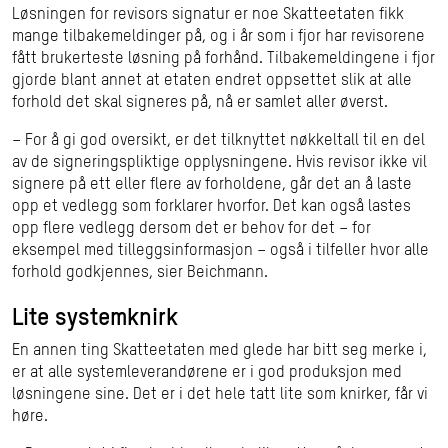
Løsningen for revisors signatur er noe Skatteetaten fikk
mange tilbakemeldinger på, og i år som i fjor har revisorene
fått brukerteste løsning på forhånd. Tilbakemeldingene i fjor
gjorde blant annet at etaten endret oppsettet slik at alle
forhold det skal signeres på, nå er samlet aller øverst.
– For å gi god oversikt, er det tilknyttet nøkkeltall til en del
av de signeringspliktige opplysningene. Hvis revisor ikke vil
signere på ett eller flere av forholdene, går det an å laste
opp et vedlegg som forklarer hvorfor. Det kan også lastes
opp flere vedlegg dersom det er behov for det – for
eksempel med tilleggsinformasjon – også i tilfeller hvor alle
forhold godkjennes, sier Beichmann.
Lite systemknirk
En annen ting Skatteetaten med glede har bitt seg merke i,
er at alle systemleverandørene er i god produksjon med
løsningene sine. Det er i det hele tatt lite som knirker, får vi
høre.