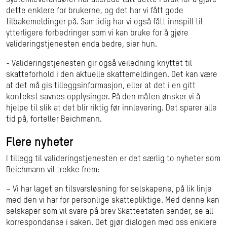
systemleverandører har allerede tatt dette i bruk for å gjøre
dette enklere for brukerne, og det har vi fått gode
tilbakemeldinger på. Samtidig har vi også fått innspill til
ytterligere forbedringer som vi kan bruke for å gjøre
valideringstjenesten enda bedre, sier hun.
- Valideringstjenesten gir også veiledning knyttet til
skatteforhold i den aktuelle skattemeldingen. Det kan være
at det må gis tilleggsinformasjon, eller at det i en gitt
kontekst savnes opplysinger. På den måten ønsker vi å
hjelpe til slik at det blir riktig før innlevering. Det sparer alle
tid på, forteller Beichmann.
Flere nyheter
I tillegg til valideringstjenesten er det særlig to nyheter som
Beichmann vil trekke frem:
– Vi har laget en tilsvarsløsning for selskapene, på lik linje
med den vi har for personlige skattepliktige. Med denne kan
selskaper som vil svare på brev Skatteetaten sender, se all
korrespondanse i saken. Det gjør dialogen med oss enklere