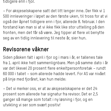
tidligere enn i fjor.
– For aksjeselskapene satt det litt lenger inne. Der fikk vi 1
500 innleveringer i løpet av den første uken, til tross for at vi
også der åpnet tidligere enn i fjor, allerede 8. februar. I den
forstand kan man si at vi ikke fikk like stor uttelling på den
fronten, men det får så være. Jeg tipper at flere vil benytte
seg av en tidlig innlevering til neste år, sier hun.
Revisorene våkner
Siden påsken falt i april i fjor og i mars i år, er tallenes tale
fra 1. april ikke helt sammenlignbare. Men på samme dato i år
var det likevel 20 prosent flere enkeltpersonforetak – rundt
60 000 i tallet – som allerede hadde levert. For AS var nivået
på linje med fjoråret, kan hun melde:
– Det vi merker oss, er at av aksjeselskapene er det 24
prosent som allerede har signatur fra revisor. Det er 2,5
ganger så mange som totalt i ny løsning i fjor, og en
utvikling vi ser som svært positiv!