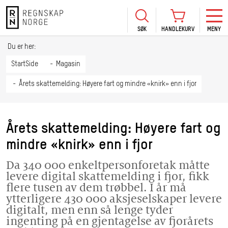
SØK
HANDLEKURV
MENY
LOGG INN
KURS
BLI MEDLEM
Du er her:
HANDLEKURV
Se Kur
StartSide
Magasin
Sertif
Årets skattemelding: Høyere fart og mindre «knirk» enn i fjor
TIL BETALING
HANDLE FLERE KURS
Abonn
Mine k
Årets skattemelding: Høyere fart og
Fagdag
mindre «knirk» enn i fjor
2026
Kurs f
Da 340 000 enkeltpersonforetak måtte
kommu
levere digital skattemelding i fjor, fikk
flere tusen av dem trøbbel. I år må
ytterligere 430 000 aksjeselskaper levere
digitalt, men enn så lenge tyder
ingenting på en gjentagelse av fjorårets