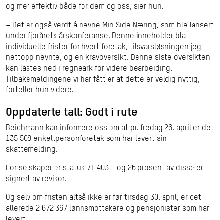
og mer effektiv både for dem og oss, sier hun.
– Det er også verdt å nevne Min Side Næring, som ble lansert
under fjorårets årskonferanse. Denne inneholder bla
individuelle frister for hvert foretak, tilsvarsløsningen jeg
nettopp nevnte, og en kravoversikt. Denne siste oversikten
kan lastes ned i regneark for videre bearbeiding.
Tilbakemeldingene vi har fått er at dette er veldig nyttig,
forteller hun videre.
Oppdaterte tall: Godt i rute
Beichmann kan informere oss om at pr. fredag 26. april er det
135 508 enkeltpersonforetak som har levert sin
skattemelding.
For selskaper er status 71 403 – og 26 prosent av disse er
signert av revisor.
Og selv om fristen altså ikke er før tirsdag 30. april, er det
allerede 2 672 367 lønnsmottakere og pensjonister som har
levert.