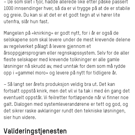
– De som slet i fjor, hadde allerede like etter påske passert
1000 innsendinger hver, så da er vi trygge på at de er stabile
og greie. Du kan si at det er et godt tegn at vi hører lite
utenfra, slår hun fast.
Mangelen på «knirking» er godt nytt, for i år er også de
selskapene som skal levere under de mest krevende delene
av regelverket pålagt å levere gjennom et
årsoppgjørsprogram eller regnskapssystem. Selv for de aller
fleste selskaper med krevende tolkninger er alle gamle
løsninger nå skrudd av, med unntak for dem som må rydde
opp i «gammel moro» og levere på nytt for tidligere år.
– Så langt ser årets produksjon veldig bra ut. Det kan
fortsatt oppstå knirk, men det vil vi ta tak i med én gang det
eventuelt oppstår. Vi feilretter fortløpende når vi finner noe
galt. Dialogen med systemleverandørene er tett og god, og
det sikrer raske avklaringer rundt den tekniske løsningen,
sier hun videre.
Valideringstjenesten