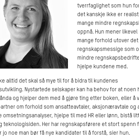
tverrfaglighet som hun for
det kanskje ikke er realist
mange mindre regnskapsb
oppnå. Hun mener likevel 
mange forhold utover det
regnskapsmessige som 
mindre regnskapsbedrifte
hjelpe kundene med.
ke alltid det skal så mye til for å bidra til kundenes
sutvikling. Nystartede selskaper kan ha behov for at noen 
 hånda og hjelper dem med å gjøre ting etter boken, eller å
artner om forhold som ansatteavtaler, aksjonæravtale og 
e omsetningsanalyser, hjelpe til med HR eller lønn, bistå lit
 teknologisiden. Her har regnskapsførere et stort spenn fo
 jo noe man bør få nye kandidater til å forstå, sier hun.