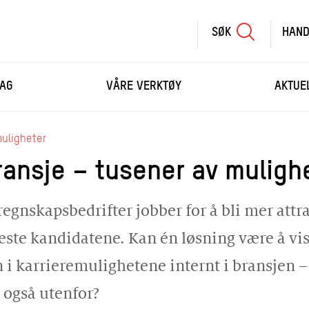
SØK
HAND
SØK
SKRIV
AG
VÅRE VERKTØY
AKTUE
INN
SØKETEKST
HANDLEKURV
muligheter
ransje – tusener av muligh
HANDLE FLERE KURS
egnskapsbedrifter jobber for å bli mer attr
beste kandidatene. Kan én løsning være å vi
 i karrieremulighetene internt i bransjen –
 også utenfor?