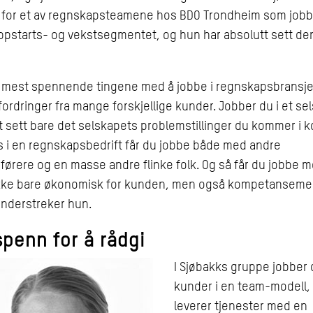
 for et av regnskapsteamene hos BDO Trondheim som job
ppstarts- og vekstsegmentet, og hun har absolutt sett d
e mest spennende tingene med å jobbe i regnskapsbransje
fordringer fra mange forskjellige kunder. Jobber du i et se
rt sett bare det selskapets problemstillinger du kommer i k
 i en regnskapsbedrift får du jobbe både med andre
ørere og en masse andre flinke folk. Og så får du jobbe 
 ikke bare økonomisk for kunden, men også kompetansemes
understreker hun.
spenn for å rådgi
I Sjøbakks gruppe jobber
kunder i en team-modell,
leverer tjenester med en