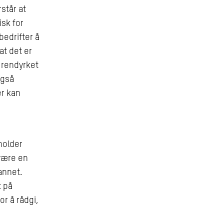
står at
isk for
edrifter å
at det er
 rendyrket
også
r kan
holder
 være en
annet.
t på
r å rådgi,