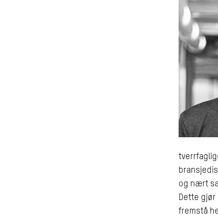
tverrfagli
bransjedis
og nært s
Dette gjør
fremstå he