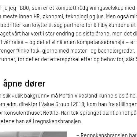
r jo jeg i BDO, som er et komplett rådgivningsselskap med
er meste innen HR, økonomi, teknologi og jus. Men også mi
edrifter kan knytte til seg partnere for å tilby kundene et 
aget vårt har vært i stor endring de siste årene, men det di
i vår reise – og det at vi nå er en kompetansebransje – er v
renger flinke folk, gjerne med master- og bachelorgrader, 
runner, for det er det etterspørsel etter og behov for, slår
 åpne dører
 slik «ulik bakgrunn» må Martin Vikesland kunne sies å ha
m adm. direktør i Value Group i 2018, kom han fra stilling
or konsulenthuset Netlife. Han tok spranget blant annet på
hetene han så i regnskapsbransjen.
– Regnskapsbransjen har