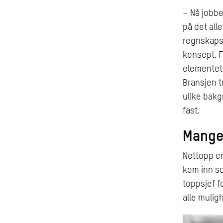
– Nå jobbe
på det all
regnskapsb
konsept. F
elementet 
Bransjen t
ulike bakg
fast.
Mange
Nettopp en
kom inn so
toppsjef f
alle mulig