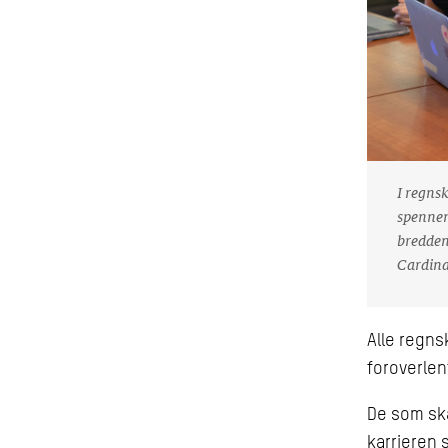
I regns
spennen
bredden
Cardina
Alle regns
foroverlent
De som ska
karrieren 