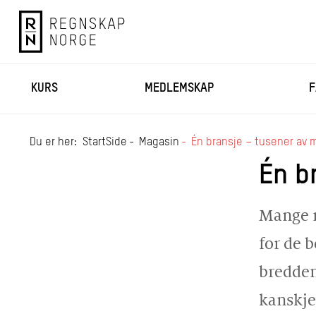
KURS
MEDLEMSKAP
F
Du er her:
StartSide
Magasin
Én bransje – tusener av 
Én b
Mange r
for de 
bredden
kanskje