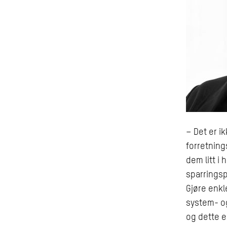
– Det er ik
forretning
dem litt i
sparringsp
Gjøre enkl
system- og
og dette er