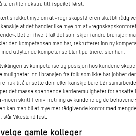
ta en liten ekstra titt i speilet først.
vært snakket mye om at «regnskapsføreren skal bli rådgiv
 kanskje at det handler like mye om at «regnskapskontoret 
ende». Det er i hvert fall det som skjer i andre bransjer; m
ikler den kompetansen man har, rekrutterer inn ny kompet
t med utfyllende kompetanse blant partnere, sier han.
tviklingen av kompetanse og posisjon hos kundene skape
muligheter inn i bransjen fra folk som ikke har jobbet der
re nok til å ansette dem eller kanskje bare bør samarbei
per det masse spennende karrieremuligheter for ansatte 
 «noen skritt frem» i retning av kundene og de behovene 
en kan man bli et mye mer rådgivende kontor med mengde
, slår Vikesland fast.
 velge gamle kolleger