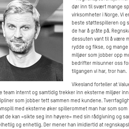
dør inn til svært mange 
virksomheter i Norge. Vi e
beste støttespilleren og 
de har å gråte på. Regnsk
dessuten vant til å være 
rydde og fikse, og mange
miljøer som jobber opp m
bedrifter misunner oss fo
tilgangen vi har, tror han.
Vikesland forteller at Val
ge team internt og samtidig trekker inn eksterne miljøer in
ipliner som jobber tett sammen med kundene. Tverrfagligh
amspill med eksterne øker spillerommet man har som som r
 at de kan «sikte seg inn høyere» med sin rådgivning og sa
lhetlig og enhetlig. Der mener han imidlertid at regnskap