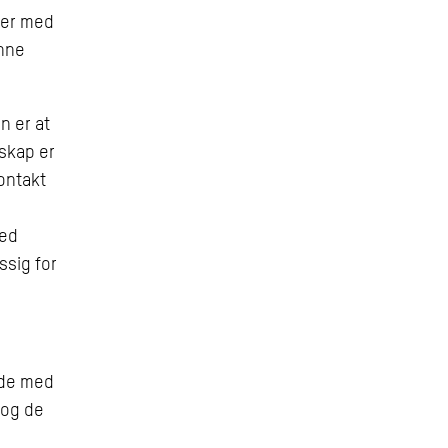
ber med
enne
n er at
lskap er
ontakt
med
sig for
 de med
 og de