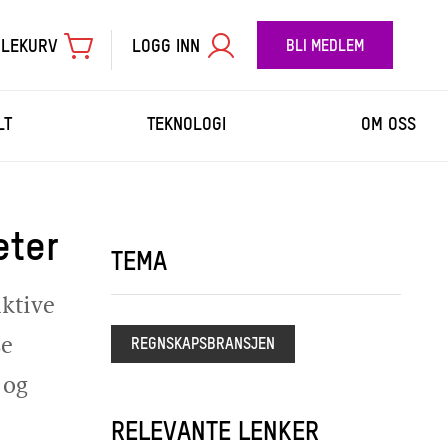
LEKURV
LOGG INN
BLI MEDLEM
LT
TEKNOLOGI
OM OSS
eter
TIL BETALING
TEMA
aktive
se
REGNSKAPSBRANSJEN
 og
RELEVANTE LENKER