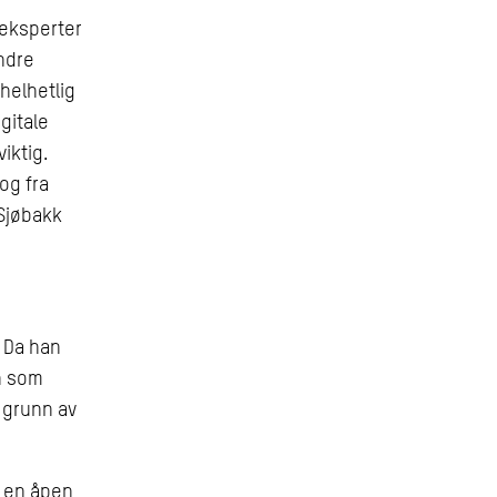
 eksperter
ndre
helhetlig
gitale
iktig.
og fra
 Sjøbakk
. Da han
en som
 grunn av
 en åpen