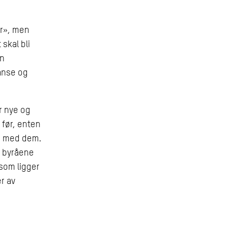
er», men
skal bli
an
anse og
r nye og
 før, enten
de med dem.
i byråene
som ligger
r av