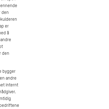
spennende
r den
skulderen
ap er
med å
 andre
ot
r den
ue bygger
nen andre
et internt
ådgiver.
mtidig
sbedriftene