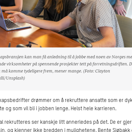
kapsbransjen kan man få anledning til å jobbe med noen av Norges me
de virksomheter på spennende prosjekter tett på forretningsdriften. 
 må komme tydeligere frem, mener mange. (Foto: Clayton
lli/Unsplash)
kapsbedrifter drømmer om å rekruttere ansatte som er dyk
e og som vil bli i jobben lenge. Helst hele karrieren.
l rekrutteres ser kanskje litt annerledes på det. De er gjern
sin, og kjenner ikke bredden i mulighetene. Bente Sjøbakk 