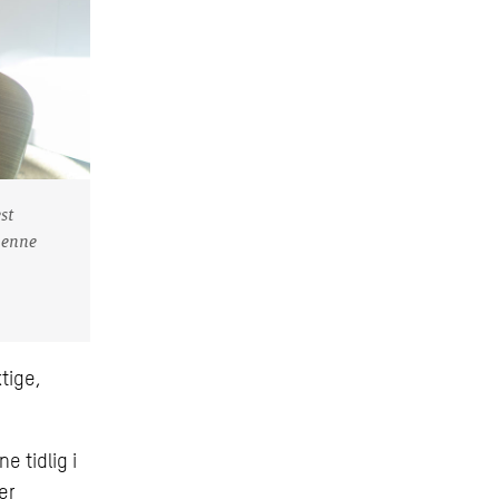
st
Denne
tige,
e tidlig i
er