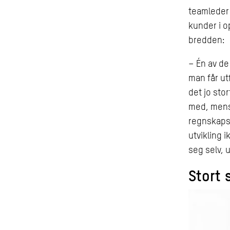
teamleder
kunder i o
bredden:
– Én av d
man får ut
det jo sto
med, mens
regnskapsf
utvikling
seg selv, 
Stort 