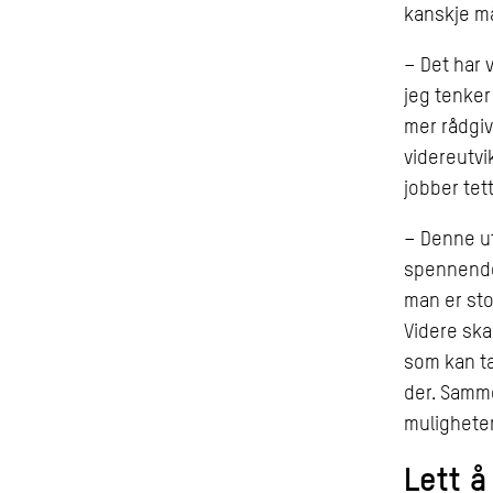
kanskje må 
– Det har 
jeg tenker
mer rådgiv
videreutv
jobber tet
– Denne u
spennende 
man er sto
Videre ska
som kan ta
der. Samm
muligheter
Lett å