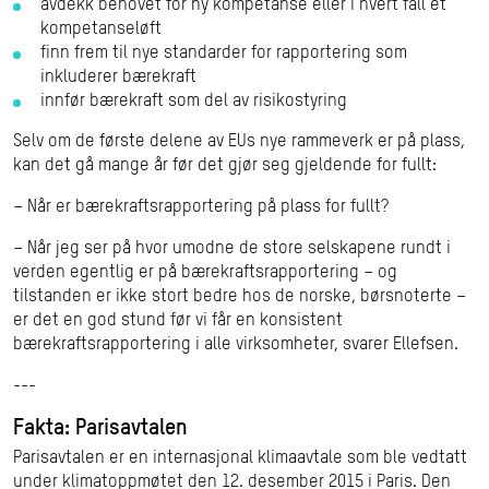
avdekk behovet for ny kompetanse eller i hvert fall et
kompetanseløft
finn frem til nye standarder for rapportering som
inkluderer bærekraft
innfør bærekraft som del av risikostyring
Selv om de første delene av EUs nye rammeverk er på plass,
kan det gå mange år før det gjør seg gjeldende for fullt:
– Når er bærekraftsrapportering på plass for fullt?
– Når jeg ser på hvor umodne de store selskapene rundt i
verden egentlig er på bærekraftsrapportering – og
tilstanden er ikke stort bedre hos de norske, børsnoterte –
er det en god stund før vi får en konsistent
bærekraftsrapportering i alle virksomheter, svarer Ellefsen.
---
Fakta: Parisavtalen
Parisavtalen er en internasjonal klimaavtale som ble vedtatt
under klimatoppmøtet den 12. desember 2015 i Paris. Den