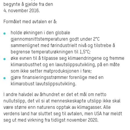
begynte å gjelde fra den
4. november 2016.
Formålet med avtalen er å:
holde økningen i den globale
gjennomsnittstemperaturen godt under 2°C
sammenlignet med førindustrielt nivå og tilstrebe å
begrense temperaturøkningen til 1,5°C;
øke evnen til å tilpasse seg klimaendringene og fremme
klimarobusthet og en lavutslippsutvikling, på en måte
som ikke setter matproduksjonen i fare;
gjøre finansieringsstrømmer forenlige med en
klimarobust lavutslippsutvikling.
I andre halvdel av århundret er det et mål om netto
nullutslipp, det vil si at menneskeskapte utslipp ikke skal
være større enn naturens opptak av klimagasser. Alle
verdens land har sluttet seg til avtalen, men USA har meldt
seg ut med virkning fra tidligst november 2020.