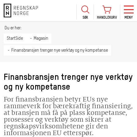
SØK
HANDLEKURV
MENY
LOGG INN
KURS
BLI MEDLEM
Du er her:
HANDLEKURV
Se Kur
StartSide
Magasin
Sertif
Finansbransjen trenger nye verktøy og ny kompetanse
TIL BETALING
HANDLE FLERE KURS
Abonn
Mine k
Finansbransjen trenger nye verktøy
Fagdag
og ny kompetanse
2026
Kurs f
For finansbransjen betyr EUs nye
kommu
rammeverk for bærekraftig finansiering,
at bransjen må få på plass kompetanse,
prosesser og verktøy som sikrer at
regnskapsvirksomhetene gir den
informasjonen EU etterspør.