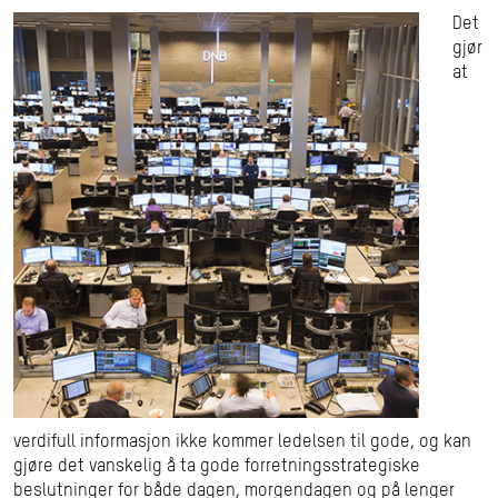
Det
gjør
at
verdifull informasjon ikke kommer ledelsen til gode, og kan
gjøre det vanskelig å ta gode forretningsstrategiske
beslutninger for både dagen, morgendagen og på lenger