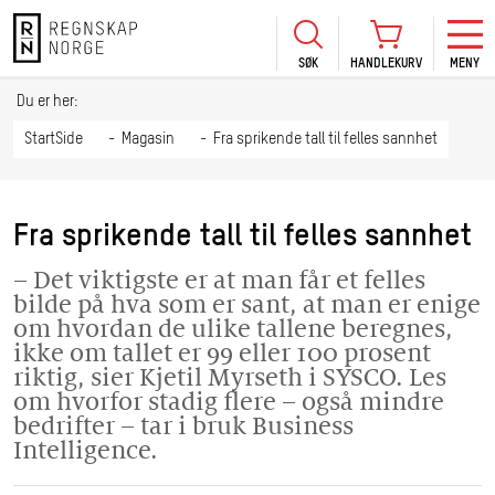
SØK
HANDLEKURV
MENY
LOGG INN
KURS
BLI MEDLEM
Du er her:
HANDLEKURV
Se Kur
StartSide
Magasin
Fra sprikende tall til felles sannhet
Sertif
TIL BETALING
HANDLE FLERE KURS
Abonn
Fra sprikende tall til felles sannhet
Mine k
– Det viktigste er at man får et felles
Fagdag
bilde på hva som er sant, at man er enige
2026
om hvordan de ulike tallene beregnes,
ikke om tallet er 99 eller 100 prosent
Kurs f
riktig, sier Kjetil Myrseth i SYSCO. Les
kommu
om hvorfor stadig flere – også mindre
bedrifter – tar i bruk Business
Intelligence.