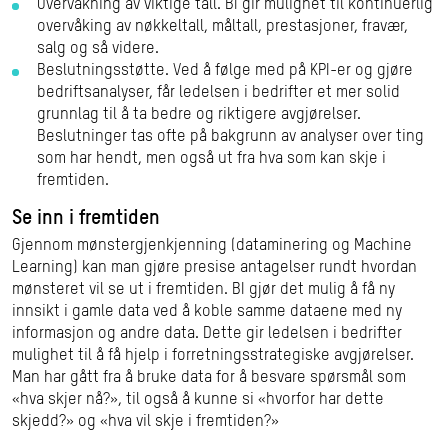
Overvåkning av viktige tall. BI gir mulighet til kontinuerlig
overvåking av nøkkeltall, måltall, prestasjoner, fravær,
salg og så videre.
Beslutningsstøtte. Ved å følge med på KPI-er og gjøre
bedriftsanalyser, får ledelsen i bedrifter et mer solid
grunnlag til å ta bedre og riktigere avgjørelser.
Beslutninger tas ofte på bakgrunn av analyser over ting
som har hendt, men også ut fra hva som kan skje i
fremtiden.
Se inn i fremtiden
Gjennom mønstergjenkjenning (dataminering og Machine
Learning) kan man gjøre presise antagelser rundt hvordan
mønsteret vil se ut i fremtiden. BI gjør det mulig å få ny
innsikt i gamle data ved å koble samme dataene med ny
informasjon og andre data. Dette gir ledelsen i bedrifter
mulighet til å få hjelp i forretningsstrategiske avgjørelser.
Man har gått fra å bruke data for å besvare spørsmål som
«hva skjer nå?», til også å kunne si «hvorfor har dette
skjedd?» og «hva vil skje i fremtiden?»