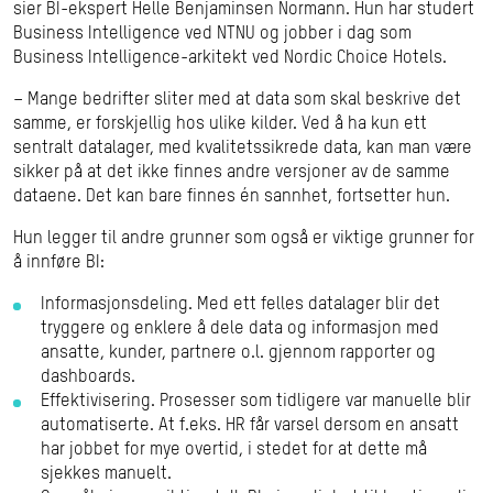
sier BI-ekspert Helle Benjaminsen Normann. Hun har studert
Business Intelligence ved NTNU og jobber i dag som
Business Intelligence-arkitekt ved Nordic Choice Hotels.
– Mange bedrifter sliter med at data som skal beskrive det
samme, er forskjellig hos ulike kilder. Ved å ha kun ett
sentralt datalager, med kvalitetssikrede data, kan man være
sikker på at det ikke finnes andre versjoner av de samme
dataene. Det kan bare finnes én sannhet, fortsetter hun.
Hun legger til andre grunner som også er viktige grunner for
å innføre BI:
Informasjonsdeling. Med ett felles datalager blir det
tryggere og enklere å dele data og informasjon med
ansatte, kunder, partnere o.l. gjennom rapporter og
dashboards.
Effektivisering. Prosesser som tidligere var manuelle blir
automatiserte. At f.eks. HR får varsel dersom en ansatt
har jobbet for mye overtid, i stedet for at dette må
sjekkes manuelt.