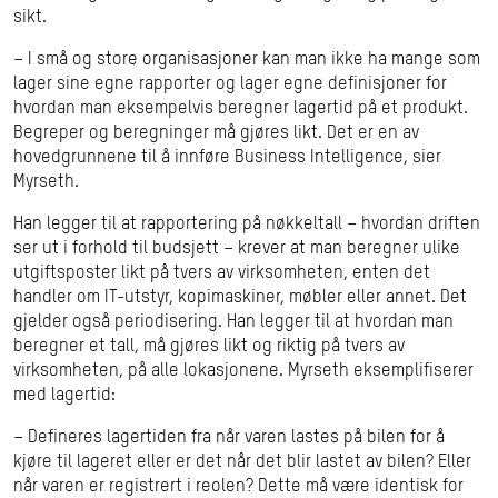
sikt.
– I små og store organisasjoner kan man ikke ha mange som
lager sine egne rapporter og lager egne definisjoner for
hvordan man eksempelvis beregner lagertid på et produkt.
Begreper og beregninger må gjøres likt. Det er en av
hovedgrunnene til å innføre Business Intelligence, sier
Myrseth.
Han legger til at rapportering på nøkkeltall – hvordan driften
ser ut i forhold til budsjett – krever at man beregner ulike
utgiftsposter likt på tvers av virksomheten, enten det
handler om IT-utstyr, kopimaskiner, møbler eller annet. Det
gjelder også periodisering. Han legger til at hvordan man
beregner et tall, må gjøres likt og riktig på tvers av
virksomheten, på alle lokasjonene. Myrseth eksemplifiserer
med lagertid:
– Defineres lagertiden fra når varen lastes på bilen for å
kjøre til lageret eller er det når det blir lastet av bilen? Eller
når varen er registrert i reolen? Dette må være identisk for