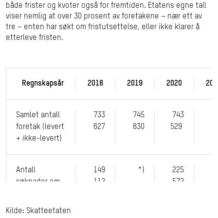
både frister og kvoter også for fremtiden. Etatens egne tall
viser nemlig at over 30 prosent av foretakene – nær ett av
tre – enten har søkt om fristutsettelse, eller ikke klarer å
etterleve fristen.
Regnskapsår
2018
2019
2020
202
Samlet antall
733
745
743
7
foretak (levert
627
830
529
9
+ ikke-levert)
Antall
149
*)
225
2
søknader om
112
572
7
fristutsettelse
Kilde: Skatteetaten