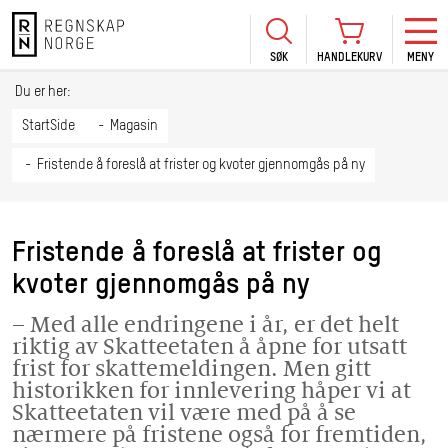
SØK
HANDLEKURV
MENY
LOGG INN
KURS
BLI MEDLEM
Du er her:
HANDLEKURV
Se Kur
StartSide
Magasin
Sertif
Fristende å foreslå at frister og kvoter gjennomgås på ny
TIL BETALING
HANDLE FLERE KURS
Abonn
Mine k
Fristende å foreslå at frister og
Fagdag
kvoter gjennomgås på ny
2026
Kurs f
– Med alle endringene i år, er det helt
kommu
riktig av Skatteetaten å åpne for utsatt
frist for skattemeldingen. Men gitt
historikken for innlevering håper vi at
Skatteetaten vil være med på å se
nærmere på fristene også for fremtiden,