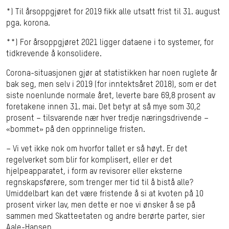
Andel
20,3%
-
30,3%
30,
*) Til årsoppgjøret for 2019 fikk alle utsatt frist til 31. august
søknader (av
pga. korona.
alle)
**) For årsoppgjøret 2021 ligger dataene i to systemer, for
tidkrevende å konsolidere.
Antall levert
512
338
460
*
Corona-situasjonen gjør at statistikken har noen ruglete år
innen
126
122
342
bak seg, men selv i 2019 (for inntektsåret 2018), som er det
opprinnelig
siste noenlunde normale året, leverte bare 69,8 prosent av
frist (31/5)
foretakene innen 31. mai. Det betyr at så mye som 30,2
prosent – tilsvarende nær hver tredje næringsdrivende –
«bommet» på den opprinnelige fristen.
Andel
69,8%
45,3%
61,9%
leveranse
– Vi vet ikke nok om hvorfor tallet er så høyt. Er det
innen
regelverket som blir for komplisert, eller er det
hjelpeapparatet, i form av revisorer eller eksterne
opprinnelig
regnskapsførere, som trenger mer tid til å bistå alle?
frist (31/5)
Umiddelbart kan det være fristende å si at kvoten på 10
prosent virker lav, men dette er noe vi ønsker å se på
sammen med Skatteetaten og andre berørte parter, sier
Antall levert
615
615
621
6
Aale-Hansen.