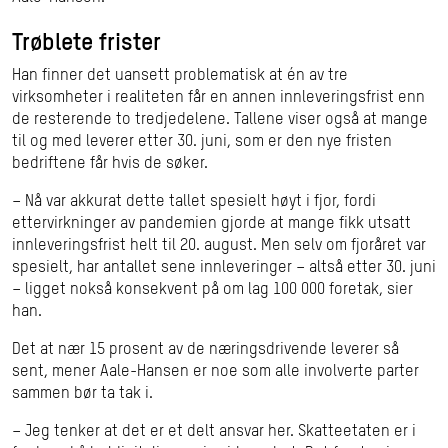
innen utsatt
298
354
070
9
frist (30/6)
Trøblete frister
Han finner det uansett problematisk at én av tre
Andel
83,9%
82,5%
83,5%
84,
virksomheter i realiteten får en annen innleveringsfrist enn
leveranse
de resterende to tredjedelene. Tallene viser også at mange
innen utsatt
til og med leverer etter 30. juni, som er den nye fristen
frist (30/6)
bedriftene får hvis de søker.
– Nå var akkurat dette tallet spesielt høyt i fjor, fordi
ettervirkninger av pandemien gjorde at mange fikk utsatt
Antall levert
710
720
723
7
innleveringsfrist helt til 20. august. Men selv om fjoråret var
tilsammen
672
420
369
7
spesielt, har antallet sene innleveringer – altså etter 30. juni
(inkl. lev. etter
– ligget nokså konsekvent på om lag 100 000 foretak, sier
utsatt frist)
han.
Det at nær 15 prosent av de næringsdrivende leverer så
Antall ikke
22
25
20
sent, mener Aale-Hansen er noe som alle involverte parter
levert
955
410
160
2
sammen bør ta tak i.
– Jeg tenker at det er et delt ansvar her. Skatteetaten er i