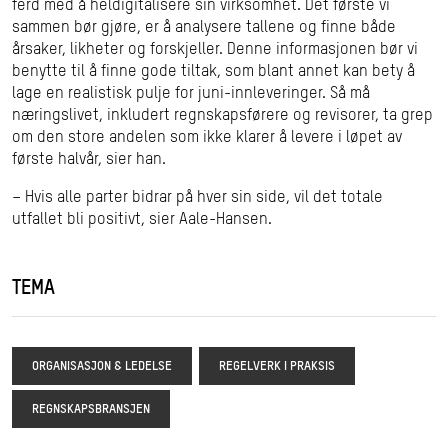
ferd med å heldigitalisere sin virksomhet. Det første vi
sammen bør gjøre, er å analysere tallene og finne både
årsaker, likheter og forskjeller. Denne informasjonen bør vi
benytte til å finne gode tiltak, som blant annet kan bety å
lage en realistisk pulje for juni-innleveringer. Så må
næringslivet, inkludert regnskapsførere og revisorer, ta grep
om den store andelen som ikke klarer å levere i løpet av
første halvår, sier han.
– Hvis alle parter bidrar på hver sin side, vil det totale
utfallet bli positivt, sier Aale-Hansen.
TEMA
ORGANISASJON & LEDELSE
REGELVERK I PRAKSIS
REGNSKAPSBRANSJEN