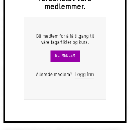
gjelder generelt, eller om oppbevaringskravet kun er knyttet
medlemmer.
til bankrelaterte.
verandørspesifikasjoner, samt dokumentasjon av bokførte
opplysninger som inngår i slike spesifikasjoner, i ti år etter
regnskapsårets slutt. Det er i den forbindelse stilt spørsmål
Bli medlem for å få tilgang til
ved om kravet til ti års oppbevaring for kunde- og
våre fagartikler og kurs.
leverandørspesifikasjoner for banker og finansieringsforetak
gjelder generelt, eller om oppbevaringskravet kun er knyttet
BLI MEDLEM
til bankrelaterte.
Bokføringsforskriften § 8-13-4 (i kraft 01.01.15) bestemmer
Logg inn
Allerede medlem?
at banker og finansieringsfore- tak skal oppbevare kunde-
og leverandørspesifikasjoner, samt dokumentasjon av
bokførte opplysninger som inngår i slike spesifikasjoner, i ti
år etter regnskapsårets slutt. Det er i den forbindelse stilt
spørsmål ved om kravet til ti års oppbevaring for kunde- og
leverandørspesifikasjoner for banker og finansieringsforetak
gjelder generelt, eller om oppbevaringskravet kun er knyttet
til bankrelaterte.