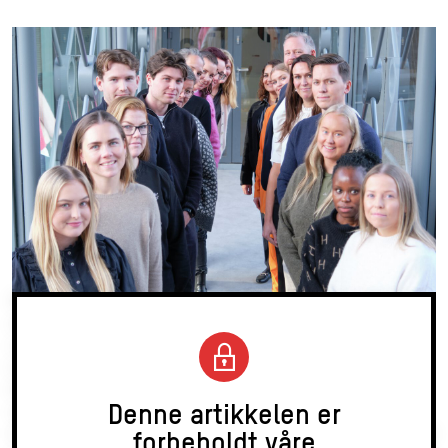
Bokføringsforskriften § 8-13-4 (i kraft 01.01.15) bestemmer
at banker og finansieringsfore- tak skal oppbevare kunde-
og leverandørspesifikasjoner, samt dokumentasjon av
bokførte opplysninger som inngår i slike spesifikasjoner, i ti
år etter regnskapsårets slutt. Det er i den forbindelse stilt
Denne artikkelen er
spørsmål ved om kravet til ti års oppbevaring for kunde- og
leverandørspesifikasjoner for banker og finansieringsforetak
forbeholdt våre