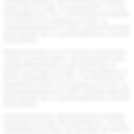
verandørspesifikasjoner, samt dokumentasjon av bokførte
opplysninger som inngår i slike spesifikasjoner, i ti år etter
regnskapsårets slutt. Det er i den forbindelse stilt spørsmål
ved om kravet til ti års oppbevaring for kunde- og
leverandørspesifikasjoner for banker og finansieringsforetak
gjelder generelt, eller om oppbevaringskravet kun er knyttet
til bankrelaterte.
Bokføringsforskriften § 8-13-4 (i kraft 01.01.15) bestemmer
at banker og finansieringsfore- tak skal oppbevare kunde-
og leverandørspesifikasjoner, samt dokumentasjon av
bokførte opplysninger som inngår i slike spesifikasjoner, i ti
år etter regnskapsårets slutt. Det er i den forbindelse stilt
spørsmål ved om kravet til ti års oppbevaring for kunde- og
leverandørspesifikasjoner for banker og finansieringsforetak
gjelder generelt, eller om oppbevaringskravet kun er knyttet
til bankrelaterte.
verandørspesifikasjoner, samt dokumentasjon av bokførte
opplysninger som inngår i slike spesifikasjoner, i ti år etter
regnskapsårets slutt. Det er i den forbindelse stilt spørsmål