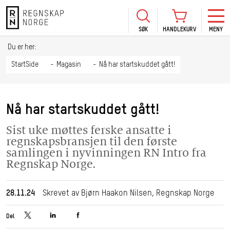
SØK
HANDLEKURV
MENY
LOGG INN
KURS
BLI MEDLEM
Du er her:
HANDLEKURV
Se Kur
StartSide
Magasin
Nå har startskuddet gått!
Sertif
TIL BETALING
HANDLE FLERE KURS
Abonn
Nå har startskuddet gått!
Mine k
Sist uke møttes ferske ansatte i
Fagdag
regnskapsbransjen til den første
2026
samlingen i nyvinningen RN Intro fra
Regnskap Norge.
Kurs f
kommu
28.11.24
Skrevet av Bjørn Haakon Nilsen, Regnskap Norge
Del