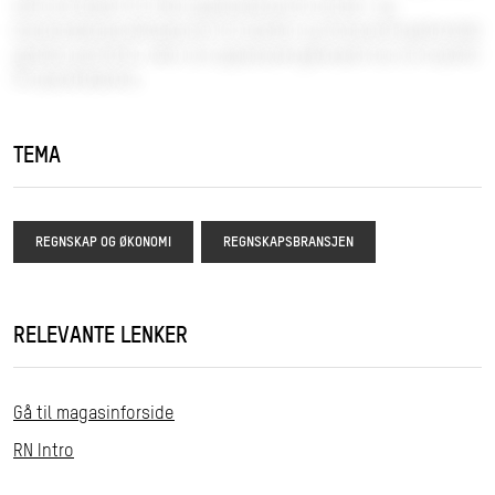
ved om kravet til ti års oppbevaring for kunde- og
leverandørspesifikasjoner for banker og finansieringsforetak
gjelder generelt, eller om oppbevaringskravet kun er knyttet
til bankrelaterte.
TEMA
REGNSKAP OG ØKONOMI
REGNSKAPSBRANSJEN
RELEVANTE LENKER
Gå til magasinforside
RN Intro