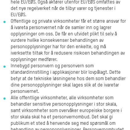
hele EU/EØS. Også aktører utenfor EU/EØS omfattes av
det nye regelverket når de tilbyr varer og tjenester i
EU/EØS.
Offentlige og private virksomheter får et større ansvar for
å ivareta personvernet når de samler inn og lagrer
opplysninger om oss. De får en utvidet plikt til selv å
vurdere hvilke konsekvenser behandlingen av
personopplysninger har for den enkelte, og må
iverksette tiltak for å redusere risikoen behandlingen av
opplysninger medfører.
Innebygd personvern og personvern som
standardinnstilling i applikasjoner blir lovpålagt. Dette
betyr at de tekniske løsningene hos dem som behandler
dine personopplysninger skal lages slik at de ivaretar
personvernet.
Alle offentlige virksomheter, alle virksomheter som
behandler sensitive personopplysninger i stor skala,
samt virksomheter som overvåker europeiske borgere i
stor skala skal ha et personvernombud. Det skal gi
publikum et sted å henvende seg med spørsmål om