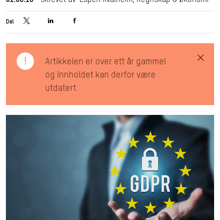
01.06.18
Skrevet av Espen Kvalheim, Regnskap & Økonomi
Del
!
Artikkelen er over ett år gammel
og innholdet kan derfor være
utdatert