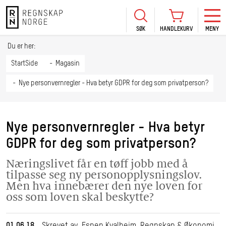
SØK
HANDLEKURV
MENY
LOGG INN
KURS
BLI MEDLEM
Du er her:
HANDLEKURV
Se Kur
StartSide
Magasin
Sertif
Nye personvernregler - Hva betyr GDPR for deg som privatperson?
TIL BETALING
HANDLE FLERE KURS
Abonn
Mine k
Nye personvernregler - Hva betyr
Fagdag
GDPR for deg som privatperson?
2026
Kurs f
Næringslivet får en tøff jobb med å
kommu
tilpasse seg ny personopplysningslov.
Men hva innebærer den nye loven for
oss som loven skal beskytte?