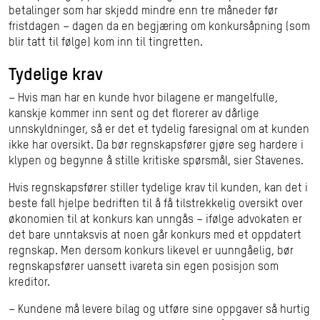
betalinger som har skjedd mindre enn tre måneder før
fristdagen – dagen da en begjæring om konkursåpning (som
blir tatt til følge) kom inn til tingretten.
Tydelige krav
– Hvis man har en kunde hvor bilagene er mangelfulle,
kanskje kommer inn sent og det florerer av dårlige
unnskyldninger, så er det et tydelig faresignal om at kunden
ikke har oversikt. Da bør regnskapsfører gjøre seg hardere i
klypen og begynne å stille kritiske spørsmål, sier Stavenes.
Hvis regnskapsfører stiller tydelige krav til kunden, kan det i
beste fall hjelpe bedriften til å få tilstrekkelig oversikt over
økonomien til at konkurs kan unngås – ifølge advokaten er
det bare unntaksvis at noen går konkurs med et oppdatert
regnskap. Men dersom konkurs likevel er uunngåelig, bør
regnskapsfører uansett ivareta sin egen posisjon som
kreditor.
– Kundene må levere bilag og utføre sine oppgaver så hurtig