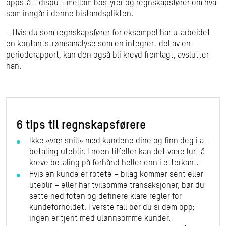
oppstått disputt mellom bostyrer og regnskapsfører om hva
som inngår i denne bistandsplikten.
– Hvis du som regnskapsfører for eksempel har utarbeidet
en kontantstrømsanalyse som en integrert del av en
perioderapport, kan den også bli krevd fremlagt, avslutter
han.
6 tips til regnskapsførere
Ikke «vær snill» med kundene dine og finn deg i at
betaling uteblir. I noen tilfeller kan det være lurt å
kreve betaling på forhånd heller enn i etterkant.
Hvis en kunde er rotete – bilag kommer sent eller
uteblir – eller har tvilsomme transaksjoner, bør du
sette ned foten og definere klare regler for
kundeforholdet. I verste fall bør du si dem opp;
ingen er tjent med ulønnsomme kunder.