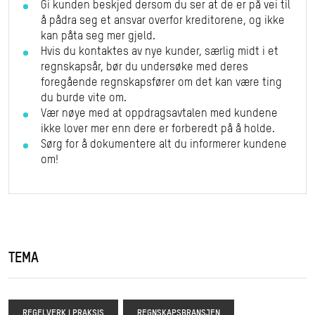
Gi kunden beskjed dersom du ser at de er på vei til
å pådra seg et ansvar overfor kreditorene, og ikke
kan påta seg mer gjeld.
Hvis du kontaktes av nye kunder, særlig midt i et
regnskapsår, bør du undersøke med deres
foregående regnskapsfører om det kan være ting
du burde vite om.
Vær nøye med at oppdragsavtalen med kundene
ikke lover mer enn dere er forberedt på å holde.
Sørg for å dokumentere alt du informerer kundene
om!
TEMA
REGELVERK I PRAKSIS
REGNSKAPSBRANSJEN