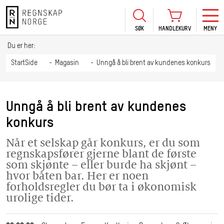
SØK
HANDLEKURV
MENY
LOGG INN
KURS
BLI MEDLEM
Du er her:
HANDLEKURV
Se Kur
StartSide
Magasin
Unngå å bli brent av kundenes konkurs
Sertif
TIL BETALING
HANDLE FLERE KURS
Abonn
Unngå å bli brent av kundenes
Mine k
konkurs
Fagdag
Når et selskap går konkurs, er du som
2026
regnskapsfører gjerne blant de første
Kurs f
som skjønte – eller burde ha skjønt –
kommu
hvor båten bar. Her er noen
forholdsregler du bør ta i økonomisk
urolige tider.