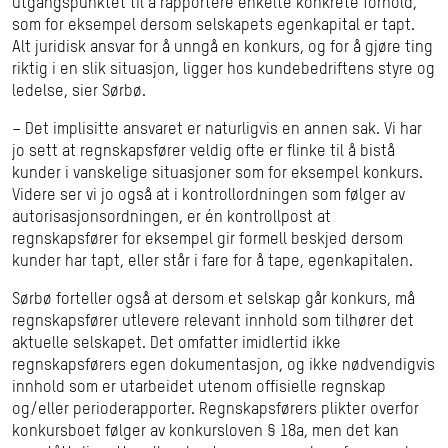
utgangspunktet til å rapportere enkelte konkrete forhold,
som for eksempel dersom selskapets egenkapital er tapt.
Alt juridisk ansvar for å unngå en konkurs, og for å gjøre ting
riktig i en slik situasjon, ligger hos kundebedriftens styre og
ledelse, sier Sørbø.
– Det implisitte ansvaret er naturligvis en annen sak. Vi har
jo sett at regnskapsfører veldig ofte er flinke til å bistå
kunder i vanskelige situasjoner som for eksempel konkurs.
Videre ser vi jo også at i kontrollordningen som følger av
autorisasjonsordningen, er én kontrollpost at
regnskapsfører for eksempel gir formell beskjed dersom
kunder har tapt, eller står i fare for å tape, egenkapitalen.
Sørbø forteller også at dersom et selskap går konkurs, må
regnskapsfører utlevere relevant innhold som tilhører det
aktuelle selskapet. Det omfatter imidlertid ikke
regnskapsførers egen dokumentasjon, og ikke nødvendigvis
innhold som er utarbeidet utenom offisielle regnskap
og/eller perioderapporter. Regnskapsførers plikter overfor
konkursboet følger av konkursloven § 18a, men det kan