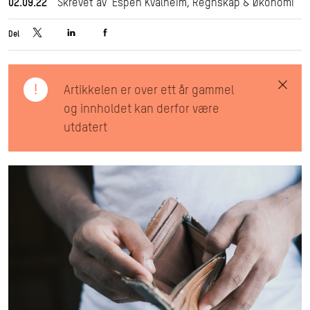
02.09.22
Skrevet av Espen Kvalheim, Regnskap & Økonomi
Del
!
Artikkelen er over ett år gammel
og innholdet kan derfor være
utdatert