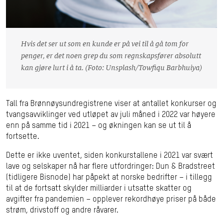
Hvis det ser ut som en kunde er på vei til å gå tom for
penger, er det noen grep du som regnskapsfører absolutt
kan gjøre lurt i å ta. (Foto: Unsplash/Towfiqu Barbhuiya)
Tall fra Brønnøysundregistrene viser at antallet konkurser og
tvangsavviklinger ved utløpet av juli måned i 2022 var høyere
enn på samme tid i 2021 – og økningen kan se ut til å
fortsette.
Dette er ikke uventet, siden konkurstallene i 2021 var svært
lave og selskaper nå har flere utfordringer: Dun & Bradstreet
(tidligere Bisnode) har påpekt at norske bedrifter – i tillegg
til at de fortsatt skylder milliarder i utsatte skatter og
avgifter fra pandemien – opplever rekordhøye priser på både
strøm, drivstoff og andre råvarer.