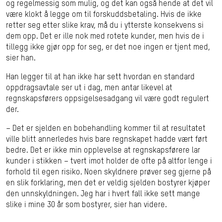
og regelmessig som mulig, og det kan også hende at det vil
være klokt å legge om til forskuddsbetaling. Hvis de ikke
retter seg etter slike krav, må du i ytterste konsekvens si
dem opp. Det er ille nok med rotete kunder, men hvis de i
tillegg ikke gjør opp for seg, er det noe ingen er tjent med,
sier han.
Han legger til at han ikke har sett hvordan en standard
oppdragsavtale ser ut i dag, men antar likevel at
regnskapsførers oppsigelsesadgang vil være godt regulert
der.
– Det er sjelden en bobehandling kommer til at resultatet
ville blitt annerledes hvis bare regnskapet hadde vært ført
bedre. Det er ikke min opplevelse at regnskapsførere lar
kunder i stikken – tvert imot holder de ofte på altfor lenge i
forhold til egen risiko. Noen skyldnere prøver seg gjerne på
en slik forklaring, men det er veldig sjelden bostyrer kjøper
den unnskyldningen. Jeg har i hvert fall ikke sett mange
slike i mine 30 år som bostyrer, sier han videre.