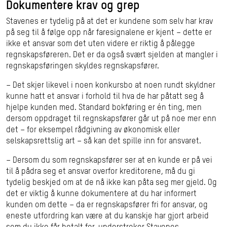
Dokumentere krav og grep
Stavenes er tydelig på at det er kundene som selv har krav
på seg til å følge opp når faresignalene er kjent – dette er
ikke et ansvar som det uten videre er riktig å pålegge
regnskapsføreren. Det er da også svært sjelden at mangler i
regnskapsføringen skyldes regnskapsfører.
– Det skjer likevel i noen konkursbo at noen rundt skyldner
kunne hatt et ansvar i forhold til hva de har påtatt seg å
hjelpe kunden med. Standard bokføring er én ting, men
dersom oppdraget til regnskapsfører går ut på noe mer enn
det – for eksempel rådgivning av økonomisk eller
selskapsrettslig art – så kan det spille inn for ansvaret.
– Dersom du som regnskapsfører ser at en kunde er på vei
til å pådra seg et ansvar overfor kreditorene, må du gi
tydelig beskjed om at de nå ikke kan påta seg mer gjeld. Og
det er viktig å kunne dokumentere at du har informert
kunden om dette – da er regnskapsfører fri for ansvar, og
eneste utfordring kan være at du kanskje har gjort arbeid