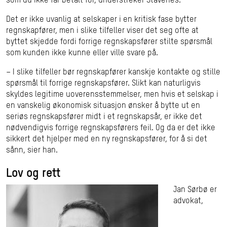
som du ikke får betalt for, understreker Stavenes.
Det er ikke uvanlig at selskaper i en kritisk fase bytter
regnskapfører, men i slike tilfeller viser det seg ofte at
byttet skjedde fordi forrige regnskapsfører stilte spørsmål
som kunden ikke kunne eller ville svare på.
– I slike tilfeller bør regnskapfører kanskje kontakte og stille
spørsmål til forrige regnskapsfører. Slikt kan naturligvis
skyldes legitime uoverensstemmelser, men hvis et selskap i
en vanskelig økonomisk situasjon ønsker å bytte ut en
seriøs regnskapsfører midt i et regnskapsår, er ikke det
nødvendigvis forrige regnskapsførers feil. Og da er det ikke
sikkert det hjelper med en ny regnskapsfører, for å si det
sånn, sier han.
Lov og rett
Jan Sørbø er
advokat,