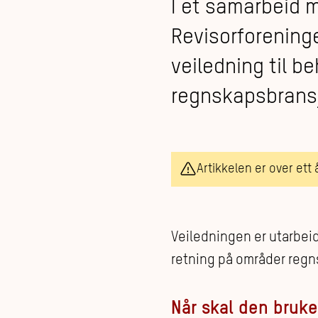
I et samarbeid 
Revisorforening
veiledning til b
regnskapsbrans
Artikkelen er over ett
Veiledningen er utarbeid
retning på områder regn
Når skal den bruk