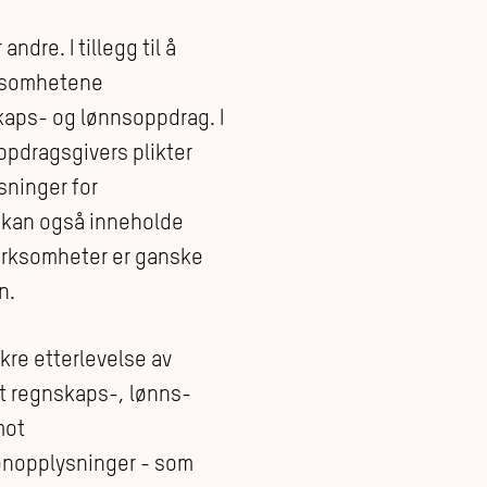
dre. I tillegg til å
rksomhetene
kaps- og lønnsoppdrag. I
ppdragsgivers plikter
sninger for
e kan også inneholde
irksomheter er ganske
n.
ikre etterlevelse av
t regnskaps-, lønns-
mot
onopplysninger - som