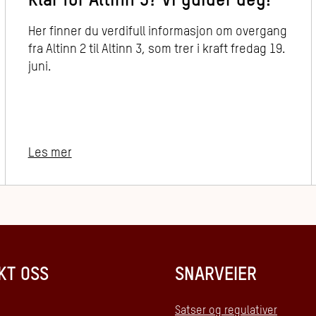
Klar for Altinn 3? Vi guider deg!
Her finner du verdifull informasjon om overgang
fra Altinn 2 til Altinn 3, som trer i kraft fredag 19.
juni.
Les mer
KT OSS
SNARVEIER
Satser og regulativer