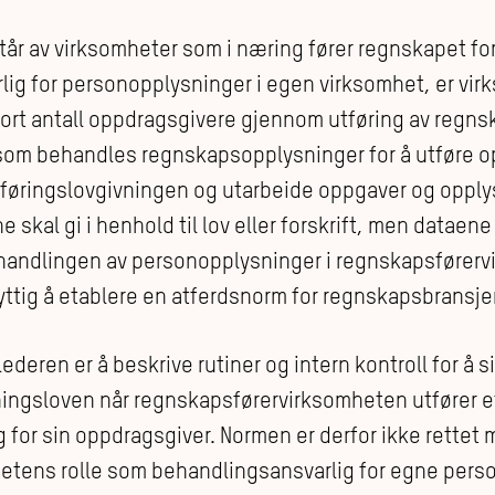
 av virksomheter som i næring fører regnskapet for an
ig for personopplysninger i egen virksomhet, er vi
tort antall oppdragsgivere gjennom utføring av regns
a som behandles regnskapsopplysninger for å utføre o
føringslovgivningen og utarbeide oppgaver og opply
skal gi i henhold til lov eller forskrift, men dataen
handlingen av personopplysninger i regnskapsførerv
 nyttig å etablere en atferdsnorm for regnskapsbransje
deren er å beskrive rutiner og intern kontroll for å s
ingsloven når regnskapsførervirksomheten utfører e
 for sin oppdragsgiver. Normen er derfor ikke rettet 
etens rolle som behandlingsansvarlig for egne pers