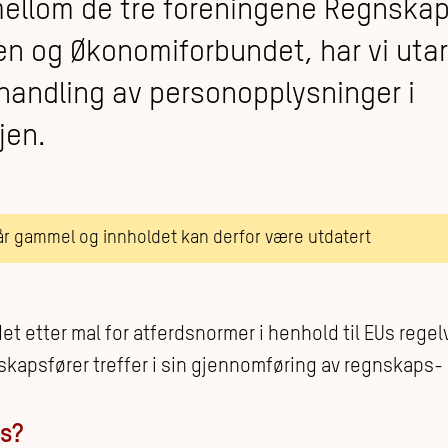
mellom de tre foreningene Regnskap
en og Økonomiforbundet, har vi uta
ehandling av personopplysninger i
jen.
 år gammel og innholdet kan derfor være utdatert
et etter mal for atferdsnormer i henhold til EUs regel
skapsfører treffer i sin gjennomføring av regnskaps
es?