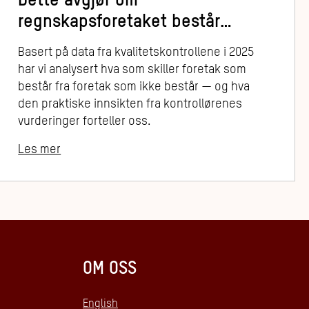
Dette avgjør om
regnskapsforetaket består
kvalitetskontrollen
Basert på data fra kvalitetskontrollene i 2025
har vi analysert hva som skiller foretak som
består fra foretak som ikke består — og hva
den praktiske innsikten fra kontrollørenes
vurderinger forteller oss.
Les mer
OM OSS
English