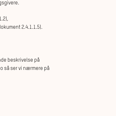
gsgivere.
.2),
dokument 2.4.1.1.5).
ende beskrivelse på
o så ser vi nærmere på