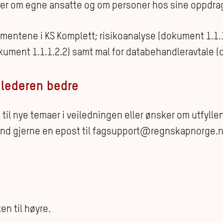
er om egne ansatte og om personer hos sine oppdra
umentene i KS Komplett; risikoanalyse (dokument 1.1.1
kument 1.1.1.2.2) samt mal for databehandleravtale (
eilederen bedre
ll til nye temaer i veiledningen eller ønsker om utfyll
end gjerne en epost til fagsupport@regnskapnorge.n
en til høyre.