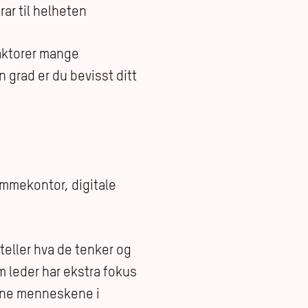
ar til helheten
faktorer mange
 grad er du bevisst ditt
jemmekontor, digitale
rteller hva de tenker og
m leder har ekstra fokus
vene menneskene i