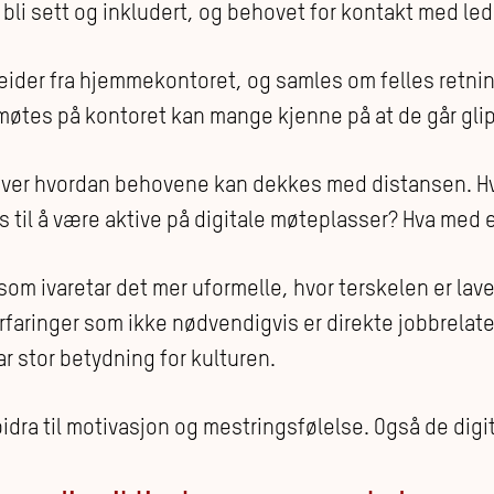
 bli sett og inkludert, og behovet for kontakt med led
eider fra hjemmekontoret, og samles om felles retni
 møtes på kontoret kan mange kjenne på at de går gli
over hvordan behovene kan dekkes med distansen. Hv
 til å være aktive på digitale møteplasser? Hva med e
som ivaretar det mer uformelle, hvor terskelen er lave
rfaringer som ikke nødvendigvis er direkte jobbrelater
ar stor betydning for kulturen.
dra til motivasjon og mestringsfølelse. Også de digit