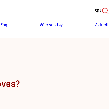
SØK
Fag
Våre verktøy
Aktuelt
eves?