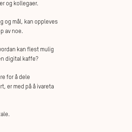
er og kollegaer.
ng og mål, kan oppleves
pp av noe.
ordan kan flest mulig
n digital kaffe?
re for å dele
t, er med på å ivareta
ale.