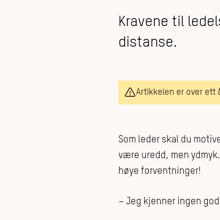
Kravene til lede
distanse.
Artikkelen er over ett
Som leder skal du motive
være uredd, men ydmyk. 
høye forventninger!
– Jeg kjenner ingen gode