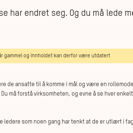
lse har endret seg. Og du må lede me
 år gammel og innholdet kan derfor være utdatert
re de ansatte til å komme i mål og være en rollemodel
Du må forstå virksomheten, og evne å se hver enkelt 
 ledere som noen gang har tenkt at de er utlært i fa