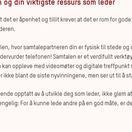
og din viktigste ressurs som leder
 det er åpenhet og tillit krever at det er rom for god
deren.
len, hvor samtalepartneren din er fysisk til stede og
ervurder telefonen! Samtalen er et verdifullt verktø
n kan oppleve med videomøter og digitale treffpunkt
 ikke blant de siste nyvinningene, men ser ut til å st
de opptatt av å utvikle deg som leder, ikke glem at 
jengelig: For å kunne lede andre på en god måte, er de