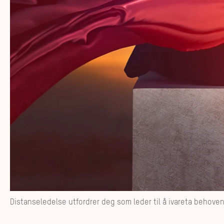
Distanseledelse utfordrer deg som leder til å ivareta behove