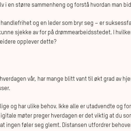
lv i en større sammenheng og forstå hvordan man bidr
a handlefrihet og en leder som bryr seg – er suksess
unne sjekke av for på drømmearbeidsstedet. I hvilken
beidere opplever dette?
 hverdagen vår, har mange blitt vant til økt grad av h
sser.
lige og har ulike behov. Ikke alle er utadvendte og fo
igitale møter preger hverdagen er det viktig at du so
r at ingen føler seg glemt. Distansen utfordrer beho