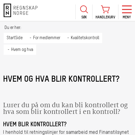
SØK
HANDLEKURV
MENY
LOGG INN
KURS
BLI MEDLEM
Du er her:
HANDLEKURV
Se Kur
StartSide
For medlemmer
Kvalitetskontroll
Sertif
Hvem og hva
TIL BETALING
HANDLE FLERE KURS
Abonn
Mine k
HVEM OG HVA BLIR KONTROLLERT?
Fagdag
2026
Kurs f
kommu
Lurer du på om du kan bli kontrollert og
hva som blir kontrollert i en kontroll?
HVEM BLIR KONTROLLERT?
I henhold til retningslinjer for samarbeid med Finanstilsynet